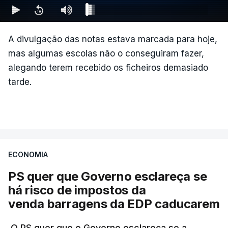
tem de sair
atualizado 15 Maio 2026, 14:02
Nova polémica com Luís
Neves. Ministro nega
A divulgação das notas estava marcada para hoje,
favorecimento a construtora
mas algumas escolas não o conseguiram fazer,
DST
alegando terem recebido os ficheiros demasiado
7 Agosto 2026, 20:28
tarde.
Partidos criticam silêncio de
Luís Montenegro nas
polémicas com Luís Neves
atualizado 7 Agosto 2026, 21:04
ECONOMIA
PS quer que Governo esclareça se
Diretor financeiro da PJ
nega que Construbarcelos
há risco de impostos da
tenha feito obras na casa
venda barragens da EDP caducarem
onde vive
atualizado 7 Agosto 2026, 15:56
O PS quer que o Governo esclareça se a