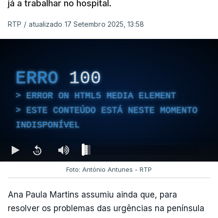
já a trabalhar no hospital.
RTP
/
atualizado 17 Setembro 2025, 13:58
ERRO
100
ERROR ON HTML5 MEDIA ELEMENT
ESTE CONTEÚDO ESTÁ NESTE MOMENTO
INDISPONÍVEL
Foto: António Antunes - RTP
Ana Paula Martins assumiu ainda que, para
resolver os problemas das urgências na península