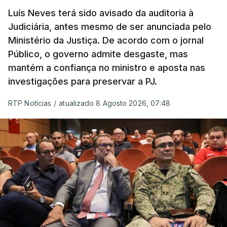
prazo de 60 dias, os imigrantes terão que ser
Luís Neves terá sido avisado da auditoria à
Judiciária, antes mesmo de ser anunciada pelo
libertados,
ainda que os seus pedidos de asilo
Ministério da Justiça. De acordo com o jornal
tenham sido rejeitados pelas autoridades
Público, o governo admite desgaste, mas
competentes”, referem.
mantém a confiança no ministro e aposta nas
investigações para preservar a PJ.
“Isto é de uma enorme irresponsabilidade
e
muito injusto para aqueles cidadãos estrangeiros
RTP Notícias
/
atualizado 8 Agosto 2026, 07:48
que cumpriram efetivamente todos os passos para
poderem entrar e residir legalmente em Portugal”,
acrescenta, concluindo que
“são exactamente
este tipo de actos políticos irresponsáveis que
produzem o designado efeito de chamada, ou
por outras palavras, são estes buracos na lei
que são usados pelas redes de tráfico de seres
humanos para trazer pessoas para a Europa”
.