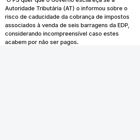
Autoridade Tributária (AT) o informou sobre o
Auditoria à PJ foi pedida por
risco de caducidade da cobrança de impostos
atual diretor
associados à venda de seis barragens da EDP,
atualizado 7 Agosto 2026, 20:20
considerando incompreensível caso estes
acabem por não ser pagos.
Lusa
/
8 Agosto 2026, 07:36