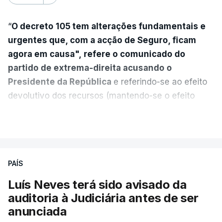
“
O decreto 105 tem alterações fundamentais e
urgentes que, com a acção de Seguro, ficam
agora em causa", refere o comunicado do
partido de extrema-direita acusando o
Presidente da República
e referindo-se ao efeito
devolutivo dos recursos (mantendo-se o efeito
suspensivo) e o aumento do prazo para detenção
VER MAIS
em centro de acolhimento temporário.
Chega refere ainda que Seguro tem reservas
PAÍS
quanto à possibilidade de expulsar do país
cidadãos adultos em situação ilegal, se
Luís Neves terá sido avisado da
tiverem filhos menores.
auditoria à Judiciária antes de ser
anunciada
“Com esta acção de Seguro, sendo atingido o