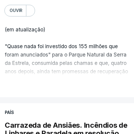
OUVIR
(em atualização)
"Quase nada foi investido dos 155 milhões que
foram anunciados" para o Parque Natural da Serra
da Estrela, consumida pelas chamas e que, quatro
anos depois, ainda tem promessas de recuperação
por cumprir.
VER MAIS
ERRO
100
PAÍS
ERROR ON HTML5 MEDIA ELEMENT
Carrazeda de Ansiães. Incêndios de
Linhares e Paradela em resolução
ESTE CONTEÚDO ESTÁ NESTE