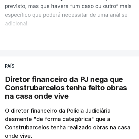
previsto, mas que haverá “um caso ou outro” mais
específico que poderá necessitar de uma análise
adicional.
VER MAIS
As reapreciações “estão a chegar, estão
classificadas” mas
“haverá um caso ou outro
residual que precisa de ser ainda verificado,
PAÍS
porque são casos às vezes muito específicos”
,
explicou Fernando Alexandre aos jornalistas.
Diretor financeiro da PJ nega que
Construbarcelos tenha feito obras
Existem “umas escassas dezenas por resolver mas
na casa onde vive
são casos específicos, problemáticos, que existem
todos anos e implicam interagir com a escola,
O diretor financeiro da Polícia Judiciária
desmente "de forma categórica" que a
perceber exatamente o que é que se passou com a
Construbarcelos tenha realizado obras na casa
prova”, elucidou o ministro.
onde vive.