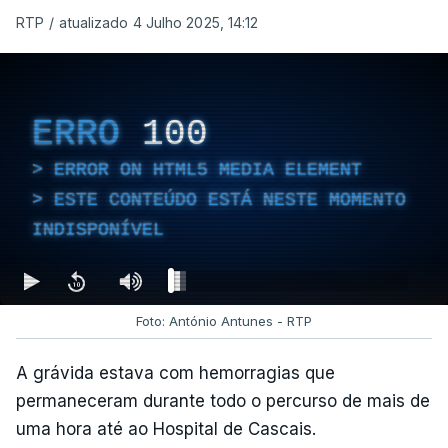
RTP
/
atualizado 4 Julho 2025, 14:12
ERRO
100
ERROR ON HTML5 MEDIA ELEMENT
ESTE CONTEÚDO ESTÁ NESTE MOMENTO
INDISPONÍVEL
Foto: António Antunes - RTP
A grávida estava com hemorragias que
permaneceram durante todo o percurso de mais de
uma hora até ao Hospital de Cascais.