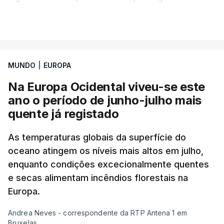
alguns erros estão a atrasar a afixação das notas.
VER MAIS
Uma das escolas é o Liceu Camões, em Lisboa.
Uma equipa de reportagem da RTP confirmou que
MUNDO
|
EUROPA
tinha chegado o resultado de
14 reapreciações de
exames, mas ainda não tinham sido afixados.
Na Europa Ocidental viveu-se este
ano o período de junho-julho mais
Alguns encarregados de educação e alunos foram
quente já registado
até à escola para ver o resultado mas ainda não
tinha sido divulgado. Alguns pais apontam
As temperaturas globais da superfície do
oceano atingem os níveis mais altos em julho,
incorreções e aguardam a atualização na
enquanto condições excecionalmente quentes
plataforma Inovar.
e secas alimentam incêndios florestais na
Europa.
Andrea Neves - correspondente da RTP Antena 1 em
ERRO
100
Bruxelas