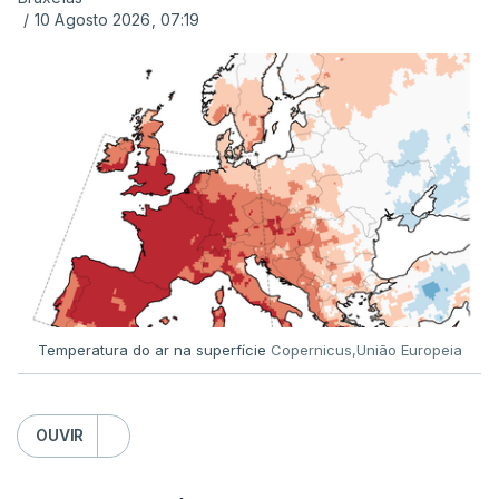
ERROR ON HTML5 MEDIA ELEMENT
/
10 Agosto 2026, 07:19
ESTE CONTEÚDO ESTÁ NESTE
MOMENTO INDISPONÍVEL
Já a norte, na Escola Secundária de Rio Tinto, uma
outra equipa de reportagem confirmou que
há
mais de 100 pedidos de reapreciação de notas
que aguardam a divulgação.
Temperatura do ar na superfície
Copernicus,União Europeia
Os resultados chegaram a ser enviados à escola
depois da meia-noite desta segunda-feira, mais
concretamente à 0h47, no entanto, ao início da
OUVIR
manhã a afixação ainda não tinha sido feita.