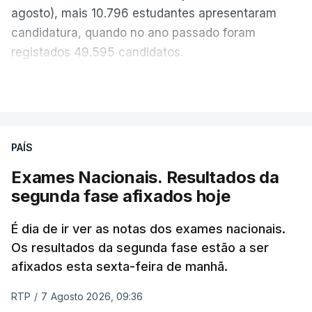
agosto), mais 10.796 estudantes apresentaram
candidatura, quando no ano passado foram
registados 49.595 candidatos.
"Os resultados da 1ª fase do concurso nacional de
VER MAIS
acesso mostram que em 2026 se registou o
número mais elevado de candidatos nos últimos 30
anos, exceto nos anos da pandemia de Covid-19,
PAÍS
durante os quais foram adotadas regras
Exames Nacionais. Resultados da
excecionais para a conclusão do ensino
segunda fase afixados hoje
secundário e para a utilização de exames
nacionais como provas de ingresso", refere o
É dia de ir ver as notas dos exames nacionais.
Ministério da Educação, Ciência e Inovação (MECI)
Os resultados da segunda fase estão a ser
em comunicado.
afixados esta sexta-feira de manhã.
O MECI salienta que, sendo afixados hoje os
RTP
/
7 Agosto 2026, 09:36