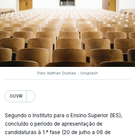
fecho do estreito de Ormuz, os preços dos
combustíveis desceram durante o cessar-fogo
entre Washington e Teerão.
No entanto, com o retomar do conflito, as últimas
semanas têm sido marcadas por uma subida
acentuada, tendência que deverá ser revertida na
próxima semana.
Foto: Nathan Dumlao - Unsplash
c/Lusa
OUVIR
Segundo o Instituto para o Ensino Superior (IES),
concluído o período de apresentação de
candidaturas à 1.ª fase (20 de julho a 06 de