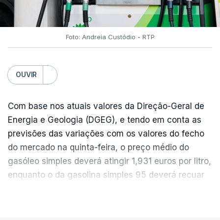
Foto: Andreia Custódio - RTP
OUVIR
Com base nos atuais valores da Direção-Geral de
Energia e Geologia (DGEG), e tendo em conta as
previsões das variações com os valores do fecho
do mercado na quinta-feira, o preço médio do
gasóleo simples deverá atingir 1,931 euros por litro,
enquanto o da gasolina simples 95 deverá recuar
para 1,855 euros por litro.
VER MAIS
A média final só ficará fechada ao final do dia,