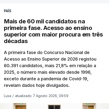
podendo ainda registar alterações em função da
evolução das cotações internacionais do petróleo,
PAÍS
e o custo final na bomba poderá variar conforme o
Mais de 60 mil candidatos na
posto de abastecimento, a marca e a localização.
primeira fase. Acesso ao ensino
superior com maior procura em três
A atualização do desconto do Imposto sobre os
décadas
Produtos Petrolíferos (ISP) também poderá
alterar os valores previstos.
A primeira fase do Concurso Nacional de
Acesso ao Ensino Superior de 2026 registou
O Governo comprometeu-se a aplicar uma redução
60.391 candidatos, mais 21,8% em relação a
extraordinária e temporária no ISP, sempre que se
2025, o número mais elevado desde 1996,
verifique um aumento do preço dos combustíveis
exceto durante a pandemia de Covid-19,
superior a 10 cêntimos, para mitigar a escalada de
revelam dados hoje divulgados.
preços.
Lusa
/
atualizado 7 Agosto 2026, 09:59
Depois de uma subida inicial devido à guerra no
Irão, à tensão geopolítica no Médio Oriente e ao