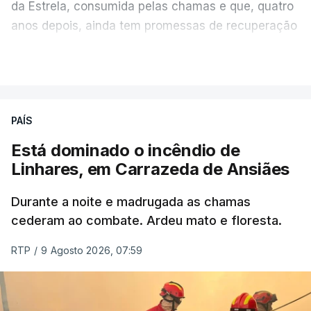
da Estrela, consumida pelas chamas e que, quatro
anos depois, ainda tem promessas de recuperação
por cumprir.
VER MAIS
ERRO
100
PAÍS
ERROR ON HTML5 MEDIA ELEMENT
Está dominado o incêndio de
Linhares, em Carrazeda de Ansiães
ESTE CONTEÚDO ESTÁ NESTE
MOMENTO INDISPONÍVEL
Durante a noite e madrugada as chamas
cederam ao combate. Ardeu mato e floresta.
RTP
/
9 Agosto 2026, 07:59