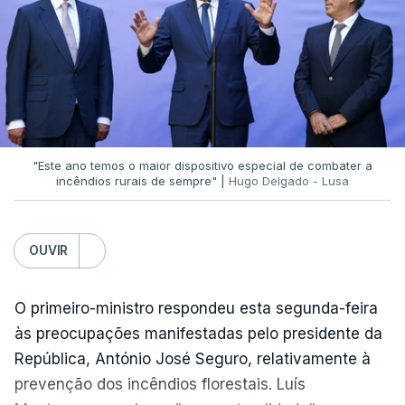
que só a investigação vai permitir apurar se houve
ou não imprudências.
Já a ministra da Justiça, em reação à auditoria
feita à Polícia Judiciária, disse que a ação pautou-
se por um único objetivo:
"proteger a PJ e
defender as instituições"
.
"Este ano temos o maior dispositivo especial de combater a
incêndios rurais de sempre" |
Hugo Delgado - Lusa
ERRO
100
OUVIR
ERROR ON HTML5 MEDIA ELEMENT
O primeiro-ministro respondeu esta segunda-feira
ESTE CONTEÚDO ESTÁ NESTE
às preocupações manifestadas pelo presidente da
MOMENTO INDISPONÍVEL
República, António José Seguro, relativamente à
prevenção dos incêndios florestais. Luís