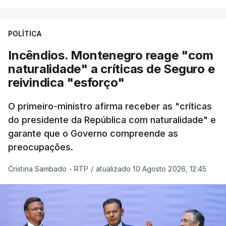
dadas, com 81 anos de história e com cerca de
cinco mil trabalhadores, que, apesar de tudo e
POLÍTICA
das notícias que são dadas diariamente,
continuam a trabalhar"
.
Incêndios. Montenegro reage "com
naturalidade" a críticas de Seguro e
reivindica "esforço"
ERRO
100
O primeiro-ministro afirma receber as "críticas
ERROR ON HTML5 MEDIA ELEMENT
do presidente da República com naturalidade" e
garante que o Governo compreende as
ESTE CONTEÚDO ESTÁ NESTE
preocupações.
MOMENTO INDISPONÍVEL
Cristina Sambado - RTP
/
atualizado 10 Agosto 2026, 12:45
O diretor da PJ aproveitou ainda para apelar à
serenidade interna e externa
da instituição e diz