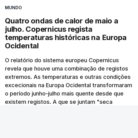
concretamente à 0h47, no entanto, ao início da
diretor, Carlos Cabreiro.
MUNDO
manhã a afixação ainda não tinha sido feita.
Quatro ondas de calor de maio a
TÓPICOS
julho. Copernicus regista
PJ
,
investigação
temperaturas históricas na Europa
Ocidental
ERRO
100
ERROR ON HTML5 MEDIA ELEMENT
O relatório do sistema europeu Copernicus
revela que houve uma combinação de registos
ESTE CONTEÚDO ESTÁ NESTE
extremos. As temperaturas e outras condições
MOMENTO INDISPONÍVEL
excecionais na Europa Ocidental transformaram
o período junho-julho mais quente desde que
existem registos. A que se juntam "seca
O diretor da Escola Secundária de Rio Tinto
excecional em grande parte da região,
explicou à RTP que se encontrava desde as 7h00
incêndios florestais particularmente intensos e
da manhã desta segunda-feira a tentar abrir o
extensos" e "temperatura recorde da
código de acesso às provas, mas estava a dar
superfície dos oceanos para um mês de julho".