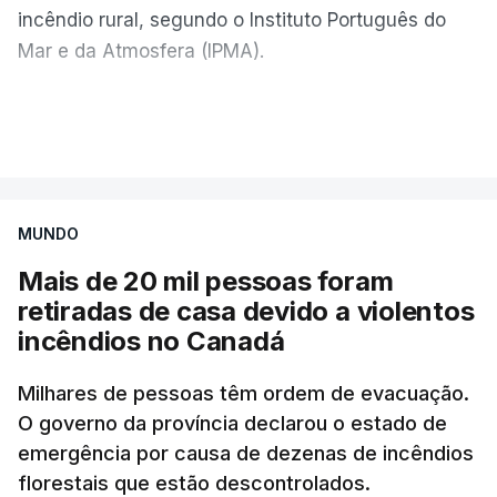
incêndio rural, segundo o Instituto Português do
Mar e da Atmosfera (IPMA).
O IPMA colocou também em perigo muito elevado
VER MAIS
de incêndio cerca de 90 concelhos dos distritos de
Vila Real, Bragança, Porto, Aveiro, Viseu, Guarda,
Castelo Branco, Coimbra, Leiria, Santarém,
MUNDO
Portalegre, Évora, Beja e Faro.
Mais de 20 mil pessoas foram
Sob perigo elevado de incêndio estão 65
retiradas de casa devido a violentos
concelhos dos distritos de Viana do Castelo, Vila
incêndios no Canadá
Real, Braga, Porto, Aveiro, Coimbra, Viseu, Leiria,
Santarém, Lisboa, Setúbal, Portalegre, Évora, Beja
Milhares de pessoas têm ordem de evacuação.
O governo da província declarou o estado de
e Faro.
emergência por causa de dezenas de incêndios
florestais que estão descontrolados.
O perigo de incêndio rural determinado pelo IPMA