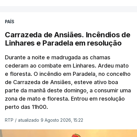
ERRO
100
PAÍS
ERROR ON HTML5 MEDIA ELEMENT
Carrazeda de Ansiães. Incêndios de
Linhares e Paradela em resolução
ESTE CONTEÚDO ESTÁ NESTE
MOMENTO INDISPONÍVEL
Durante a noite e madrugada as chamas
cederam ao combate em Linhares. Ardeu mato
e floresta. O incêndio em Paradela, no concelho
de Carrazeda de Ansiães, esteve ativo boa
parte da manhã deste domingo, a consumir uma
zona de mato e floresta. Entrou em resolução
perto das 11h00.
RTP
/
atualizado 9 Agosto 2026, 15:22