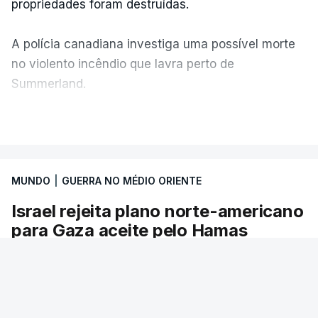
propriedades foram destruídas.
A polícia canadiana investiga uma possível morte
no violento incêndio que lavra perto de
Summerland.
VER MAIS
É um cenário de terror, descreve o primeiro-
ministro da Columbia Britânica, David Iby.
MUNDO
|
GUERRA NO MÉDIO ORIENTE
Israel rejeita plano norte-americano
ERRO
100
para Gaza aceite pelo Hamas
ERROR ON HTML5 MEDIA ELEMENT
O primeiro-ministro israelita, Benjamin
ESTE CONTEÚDO ESTÁ NESTE
Netanyahu, afirmou hoje que "Israel rejeita" o
MOMENTO INDISPONÍVEL
mais recente roteiro de paz apresentado por