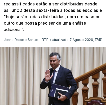
que as mulheres, homens e crianças que pedem
reclassificadas estão a ser distribuídas desde
asilo e refúgio no nosso país fogem de guerras, de
as 13h00 desta sexta-feira a todas as escolas e
conflitos armados, de perseguições políticas, entre
"hoje serão todas distribuídas, com um caso ou
outras razões humanitárias”, acrescenta.
outro que possa precisar de uma análise
adicional".
António José Seguro considera que
este decreto
Joana Raposo Santos - RTP
/
atualizado 7 Agosto 2026, 17:51
levanta “fundadas dúvidas quanto a saber se é
acautelado o interesse superior da criança”,
nomeadamente ao possibilitar a “separação
entre pais e filhos
ou a expulsão (embora indireta
ou consequencial) dos filhos menores portugueses,
permitindo-se também, em certas situações, o
afastamento coercivo e a expulsão de crianças
estrangeiras com menos de cinco anos que
tenham nascido em Portugal”.