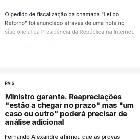
O pedido de fiscalização da chamada "Lei do
Retorno" foi anunciado através de uma nota no
sítio oficial da Presidência da República na Internet.
“O presidente da República reafirma
a
necessidade de se combater a imigração ilegal
,
VER MAIS
de se controlar eficazmente a imigração legal e de
se garantir a defesa das nossas fronteiras, num
quadro de cooperação entre os Estados europeus
PAÍS
parte do Espaço Schengen”, começa por indicar a
Ministro garante. Reapreciações
nota.
"estão a chegar no prazo" mas "um
caso ou outro" poderá precisar de
“Por outro lado, o presidente da República reitera
análise adicional
que a segurança das nossas fronteiras não é
incompatível com a dignidade humana. Atente-se
Fernando Alexandre afirmou que as provas