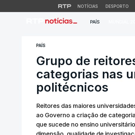
NOTÍCIAS
DESPORTO
PAÍS
MUNDIAL 2
Grupo de reitores 
PAÍS
Grupo de reitor
categorias nas u
politécnicos
Reitores das maiores universidad
ao Governo a criação de categori
que sucede no ensino universitário 
dimensão, qualidade de investiga