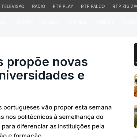
TELEVISÃO
RÁDIO
RTP PLAY
RTP PALCO
RTP ZIG ZA
026
EUROPA
MUNDO
OPINIÃO
VÍDEOS
ÁUDIO
propõe novas categorias
es propõe novas
niversidades e
es portugueses vão propor esta semana
as nos politécnicos à semelhança do
para diferenciar as instituições pela
ção e formação.