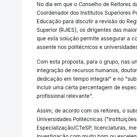
No dia em que o Conselho de Reitores d
Coordenador dos Institutos Superiores P
Educação para discutir a revisão do Regi
Superior (RJIES), os dirigentes das mai
que esta solução permite assegurar a co
assente nos politécnicos e universidades
Com esta proposta, para o grupo, nas un
integração de recursos humanos, douto
dedicação em tempo integral" e no "sub
incluir uma certa percentagem de especi
profissional relevante".
Assim, de acordo com os reitores, o subs
Universidades Politécnicas ("instituiçõ
Especialização/CTeSP, licenciaturas, m
investigação com muito bom ou excelen