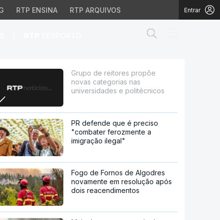
G
RTP ENSINA
RTP ARQUIVOS
Entrar
Abrir campo de
|
S
RTP
DESPORTO
 nas universidades e po
Grupo de reitores propõe
novas categorias nas
universidades e politécnicos
PR defende que é preciso
"combater ferozmente a
imigração ilegal"
Fogo de Fornos de Algodres
novamente em resolução após
dois reacendimentos