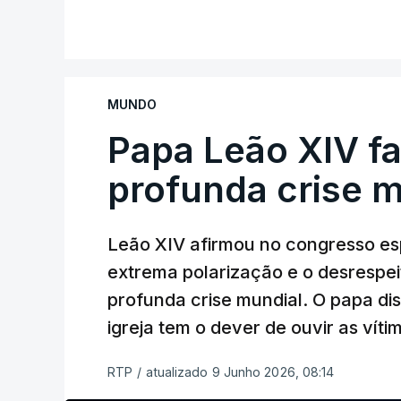
Albino Meireles está suspenso do sace
V
apareceu na lista de padres suspeitos 
Até agora a hierarquia da igreja dizia esp
MUNDO
canonicamente.
Papa Leão XIV f
Como a RTP noticiou na altura, o padre 
profunda crise m
relação de cariz sexual com um rapaz de
Leão XIV afirmou no congresso esp
extrema polarização e o desrespe
profunda crise mundial. O papa di
igreja tem o dever de ouvir as vít
RTP
/
atualizado 9 Junho 2026, 08:14