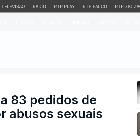
TELEVISÃO
RÁDIO
RTP PLAY
RTP PALCO
RTP ZIG ZA
026
EUROPA
MUNDO
OPINIÃO
VÍDEOS
ÁUDIO
 83 pedidos de indemniz
ta 83 pedidos de
r abusos sexuais