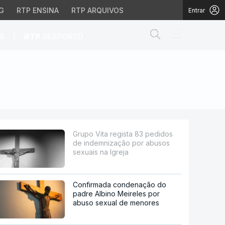
G
RTP ENSINA
RTP ARQUIVOS
Entrar
Abrir campo de
|
S
RTP
DESPORTO
ação por abusos sexuai
Grupo Vita regista 83 pedidos
de indemnização por abusos
sexuais na Igreja
Confirmada condenação do
padre Albino Meireles por
abuso sexual de menores