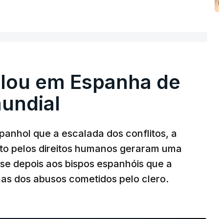
rdócio desde 2023, quando o seu nome
ER MAIS
da comissão independente.
erar o resultado da justiça civil para atuar
alou em Espanha de
assumiu também, perante a judiciária, uma
undial
 15 anos que não quis apresentar queixa.
anhol que a escalada dos conflitos, a
ito pelos direitos humanos geraram uma
sse depois aos bispos espanhóis que a
imas dos abusos cometidos pelo clero.