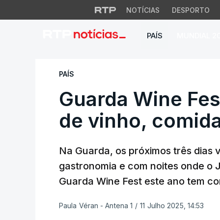
NOTÍCIAS
DESPORTO
PAÍS
MUNDIAL 2
Guarda Wine Fest a
PAÍS
Guarda Wine Fest
de vinho, comida
Na Guarda, os próximos três dias v
gastronomia e com noites onde o 
Guarda Wine Fest este ano tem c
Paula Véran - Antena 1
/
11 Julho 2025, 14:53