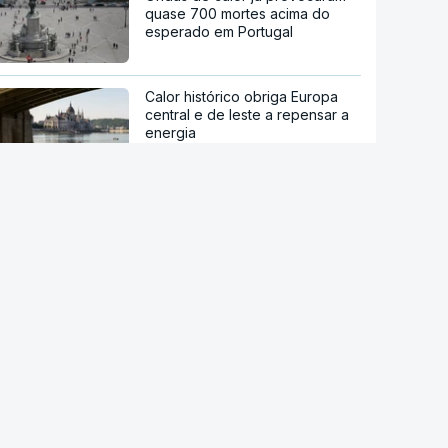
quase 700 mortes acima do
esperado em Portugal
Calor histórico obriga Europa
central e de leste a repensar a
energia
Viticultores do Douro em
protesto
Há "capacidade para
acomodar". Carris não reforça
Cais do Sodré apesar de corte
no Metro de Lisboa
Aumentou o número de pessoas
a receber apoio alimentar da
AMI