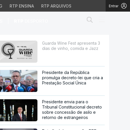
G
RTP ENSINA
RTP ARQUIVOS
Entrar
Abrir campo de
|
S
RTP
DESPORTO
ho, comida e Jazz
Guarda Wine Fest apresenta 3
dias de vinho, comida e Jazz
Presidente da República
promulga decreto-lei que cria a
Prestação Social Única
Presidente envia para o
Tribunal Constitucional decreto
sobre concessão de asilo e
retorno de estrangeiros