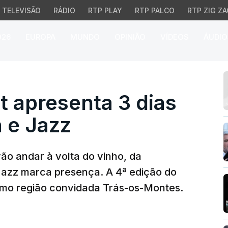
TELEVISÃO
RÁDIO
RTP PLAY
RTP PALCO
RTP ZIG ZA
026
EUROPA
MUNDO
OPINIÃO
VÍDEOS
ÁUDIO
presenta 3 dias de vin
 apresenta 3 dias
 e Jazz
ão andar à volta do vinho, da
Jazz marca presença. A 4ª edição do
omo região convidada Trás-os-Montes.