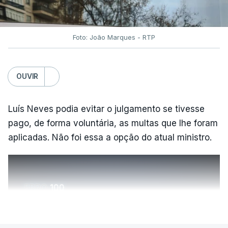
Foto: João Marques - RTP
OUVIR
Luís Neves podia evitar o julgamento se tivesse
pago, de forma voluntária, as multas que lhe foram
aplicadas. Não foi essa a opção do atual ministro.
ERRO
100
ERROR ON HTML5 MEDIA ELEMENT
VER MAIS
ESTE CONTEÚDO ESTÁ NESTE