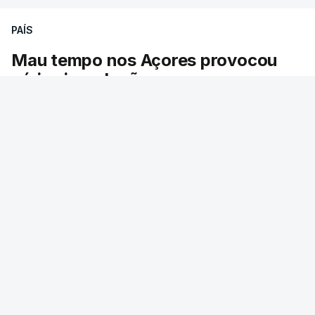
MOMENTO INDISPONÍVEL
PAÍS
Mau tempo nos Açores provocou
várias inundações
O mau tempo nos Açores obrigou à retirada de
67 pessoas do parque de campismo da Praia da
Vitória, na ilha Terceira. Dezenas estão alojadas
numa escola.
RTP
/
atualizado 6 Agosto 2026, 13:24
ERRO
100
ERROR ON HTML5 MEDIA ELEMENT