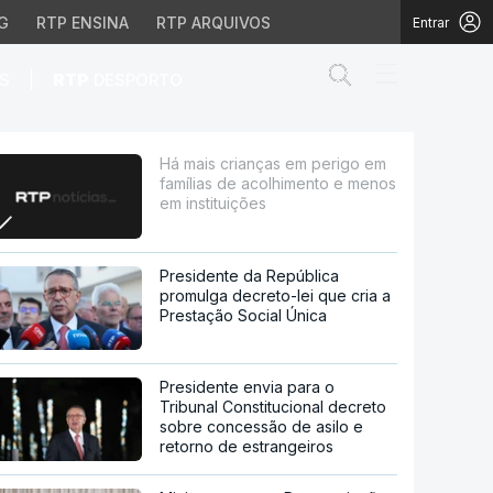
G
RTP ENSINA
RTP ARQUIVOS
Entrar
Abrir campo de
|
S
RTP
DESPORTO
e acolhimento e menos e
Há mais crianças em perigo em
famílias de acolhimento e menos
em instituições
Presidente da República
promulga decreto-lei que cria a
Prestação Social Única
Presidente envia para o
Tribunal Constitucional decreto
sobre concessão de asilo e
retorno de estrangeiros