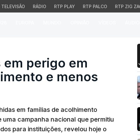
TELEVISÃO
RÁDIO
RTP PLAY
RTP PALCO
RTP ZIG ZA
026
EUROPA
MUNDO
OPINIÃO
VÍDEOS
ÁUDIO
m perigo em famílias d
s em perigo em
lhimento e menos
lhidas em famílias de acolhimento
 uma campanha nacional que permitiu
os para instituições, revelou hoje o