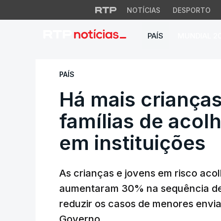
NOTÍCIAS
DESPORTO
PAÍS
MUNDIAL 2
Há mais crianças e
PAÍS
Há mais criança
famílias de aco
em instituições
As crianças e jovens em risco aco
aumentaram 30% na sequência de
reduzir os casos de menores enviad
Governo.