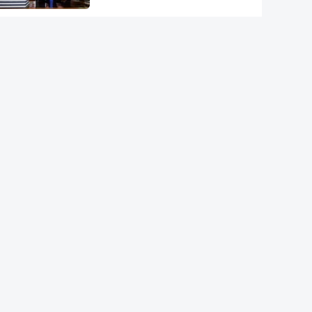
Tribunal de Recurso dos EUA
bloqueia projeto de Trump para
salão de baile
"O rosto foi desfigurado".
Regime talibã inaugurou uma
nova era de mulheres
assassinadas
Meta multada em 492 milhões
de euros nos EUA por danos
causados pelas redes sociais a
jovens
Modelo de IA da Meta invadiu
sistema de outra empresa de
forma autónoma