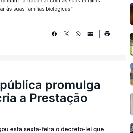
ntinuam "a trabalhar com as suas famílias
r às suas famílias biológicas".
epública promulga
cria a Prestação
ou esta sexta-feira o decreto-lei que