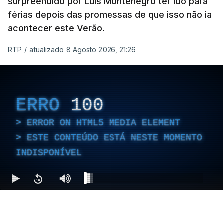
surpreendido por Luís Montenegro ter ido para
férias depois das promessas de que isso não ia
acontecer este Verão.
RTP
/
atualizado 8 Agosto 2026, 21:26
ERRO
100
ERROR ON HTML5 MEDIA ELEMENT
ESTE CONTEÚDO ESTÁ NESTE MOMENTO
INDISPONÍVEL