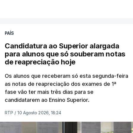
ERROR ON HTML5 MEDIA ELEMENT
ESTE CONTEÚDO ESTÁ NESTE
MOMENTO INDISPONÍVEL
PAÍS
Candidatura ao Superior alargada
para alunos que só souberam notas
Na cidade de Cali, pelo menos 20 prédios
de reapreciação hoje
desabaram, com várias pessoas presas nos
escombros, disse o autarca Alejandro Eder à
Os alunos que receberam só esta segunda-feira
agência Reuters.
as notas de reapreciação dos exames de 1ª
fase vão ter mais três dias para se
"Por enquanto, temos pelo menos 20 estruturas
candidatarem ao Ensino Superior.
desabadas em Cali com pessoas presas", disse
RTP
/
10 Agosto 2026, 18:24
Alejandro Eder à rádio X, acrescentando que pediu
ajuda aos autarcas de Bogotá e de Medellín, a
segunda maior cidade do país, para o envio de