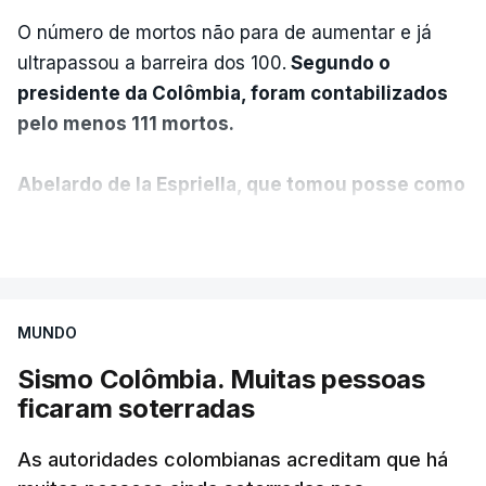
O número de mortos não para de aumentar e já
ultrapassou a barreira dos 100.
Segundo o
presidente da Colômbia, foram contabilizados
pelo menos 111 mortos.
Abelardo de la Espriella, que tomou posse como
presidente da Colômbia na passada sexta-feira,
VER MAIS
anunciou ainda que foi decidido declarar o
estado de emergência no país.
MUNDO
"O governo nacional mobilizou todos os seus
recursos para proteger vidas, auxiliar as
Sismo Colômbia. Muitas pessoas
comunidades afetadas e fornecer ajuda onde for
ficaram soterradas
necessário", disse o presidente colombiano,
sublinhando que "a prioridade é resgatar as
As autoridades colombianas acreditam que há