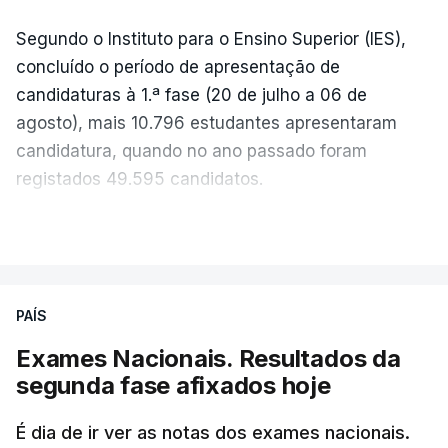
Segundo o Instituto para o Ensino Superior (IES),
concluído o período de apresentação de
candidaturas à 1.ª fase (20 de julho a 06 de
agosto), mais 10.796 estudantes apresentaram
candidatura, quando no ano passado foram
registados 49.595 candidatos.
"Os resultados da 1ª fase do concurso nacional de
VER MAIS
acesso mostram que em 2026 se registou o
número mais elevado de candidatos nos últimos 30
anos, exceto nos anos da pandemia de Covid-19,
PAÍS
durante os quais foram adotadas regras
Exames Nacionais. Resultados da
excecionais para a conclusão do ensino
segunda fase afixados hoje
secundário e para a utilização de exames
nacionais como provas de ingresso", refere o
É dia de ir ver as notas dos exames nacionais.