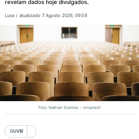
revelam dados hoje divulgados.
preços.
Lusa
/
atualizado 7 Agosto 2026, 09:59
Depois de uma subida inicial devido à guerra no
Irão, à tensão geopolítica no Médio Oriente e ao
fecho do estreito de Ormuz, os preços dos
combustíveis desceram durante o cessar-fogo
entre Washington e Teerão.
No entanto, com o retomar do conflito, as últimas
semanas têm sido marcadas por uma subida
acentuada, tendência que deverá ser revertida na
próxima semana.
Foto: Nathan Dumlao - Unsplash
c/Lusa
OUVIR