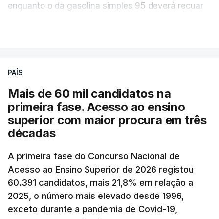
enquanto o da gasolina simples 95 deverá recuar
para 1,855 euros por litro.
VER MAIS
A média final só ficará fechada ao final do dia,
podendo ainda registar alterações em função da
evolução das cotações internacionais do petróleo,
PAÍS
e o custo final na bomba poderá variar conforme o
Mais de 60 mil candidatos na
posto de abastecimento, a marca e a localização.
primeira fase. Acesso ao ensino
superior com maior procura em três
A atualização do desconto do Imposto sobre os
décadas
Produtos Petrolíferos (ISP) também poderá
alterar os valores previstos.
A primeira fase do Concurso Nacional de
Acesso ao Ensino Superior de 2026 registou
O Governo comprometeu-se a aplicar uma redução
60.391 candidatos, mais 21,8% em relação a
extraordinária e temporária no ISP, sempre que se
2025, o número mais elevado desde 1996,
verifique um aumento do preço dos combustíveis
exceto durante a pandemia de Covid-19,
superior a 10 cêntimos, para mitigar a escalada de