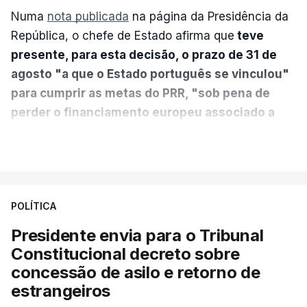
Numa
nota publicada
na página da Presidência da
República, o chefe de Estado afirma que
teve
presente, para esta decisão, o prazo de 31 de
agosto "a que o Estado português se vinculou"
para cumprir as metas do PRR, "sob pena de
perder o financiamento europeu associado a
essa reforma específica".
VER MAIS
António José Seguro entende que a reforma reúne
treze apoios sociais "num só" e pretende "tornar o
POLÍTICA
sistema mais simples, mais justo e transparente".
Presidente envia para o Tribunal
"Sempre que seja possível reduzir burocracias,
Constitucional decreto sobre
eliminar sobreposições e garantir que os apoios
concessão de asilo e retorno de
chegam a quem mais necessita, estaremos a dar
estrangeiros
um passo na direção certa", argumenta o