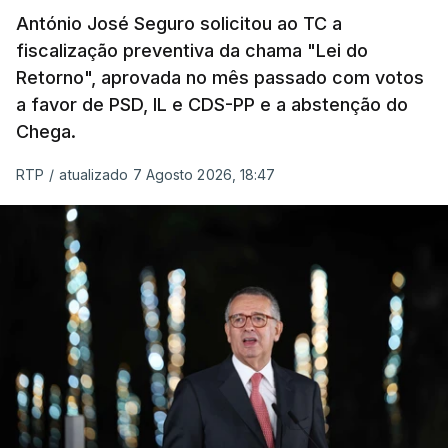
António José Seguro solicitou ao TC a
Presidente da República.
fiscalização preventiva da chama "Lei do
Retorno", aprovada no mês passado com votos
Assegurar que "ninguém é
a favor de PSD, IL e CDS-PP e a abstenção do
prejudicado"
Chega.
RTP
/
atualizado 7 Agosto 2026, 18:47
O Preisdente deixa, no entanto, deixa alguns
avisos:
uma reforma desta dimensão "deve ter
como primeiro critério a proteção das pessoas"
e "nenhum processo de simplificação pode
traduzir-se numa diminuição da proteção
social".
António José Seguro vinca que se
deverá
assegurar que "ninguém é prejudicado face à