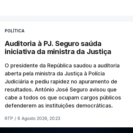
VER MAIS
infrações financeiras detetadas numa auditoria
às contas da Judiciária, em 2023, sob a direção
de Luís Neves.
POLÍTICA
"Estou desejoso, se necessário for, de colaborar e
Auditoria à PJ. Seguro saúda
contribuir com o meu conhecimento para essas
iniciativa da ministra da Justiça
questões", garantiu o ministro.
O presidente da República saudou a auditoria
O ex-diretor-geral vai ser julgado pelo Tribunal de
aberta pela ministra da Justiça à Polícia
Judiciária e pediu rapidez no apuramento de
Contas (TdC), e o Ministério Público vai avançar
resultados. António José Seguro avisou que
com uma auditoria e uma avaliação interna, na
cabe a todos os que ocupam cargos públicos
sequência dos vários casos que têm vindo a
defenderem as instituições democráticas.
conhecimento público e que envolvem o agora
Ministro da Administração Interna.
RTP
/
6 Agosto 2026, 20:23
"Foi determinada a realização de uma avaliação