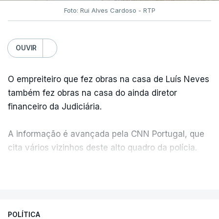
Foto: Rui Alves Cardoso - RTP
OUVIR
O empreiteiro que fez obras na casa de Luís Neves
também fez obras na casa do ainda diretor
financeiro da Judiciária.
A informação é avançada pela CNN Portugal, que
cita vários vizinhos deste alto quadro da polícia.
VER MAIS
Foi o diretor financeiro, Álvaro Pires, que assumiu a
responsabilidade de sugerir as instalações da
Construbarcelos para acolher um atrelado
POLÍTICA
apreendido numa operação de droga.