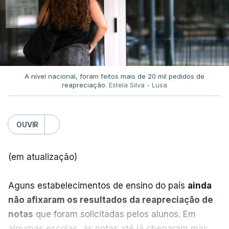
serenidade interna e externa
da instituição e diz
TÓPICOS
que só a investigação vai permitir apurar se houve
Incêndios
,
Prevenção
,
Primeiro-ministro
,
ou não imprudências.
Luís Montenegro
,
Presidente da República
,
António José Seguro
Já a ministra da Justiça, em reação à auditoria
feita à Polícia Judiciária, disse que a ação pautou-
A nível nacional, foram feitos mais de 20 mil pedidos de
reapreciação.
Estela Silva - Lusa
se por um único objetivo:
"proteger a PJ e
defender as instituições"
.
OUVIR
ERRO
100
(em atualização)
ERROR ON HTML5 MEDIA ELEMENT
Aguns estabelecimentos de ensino do país
ainda
ESTE CONTEÚDO ESTÁ NESTE
não afixaram os resultados da reapreciação de
MOMENTO INDISPONÍVEL
notas
que foram solicitadas pelos alunos. Em
algumas escolas, as notas até já chegaram mas