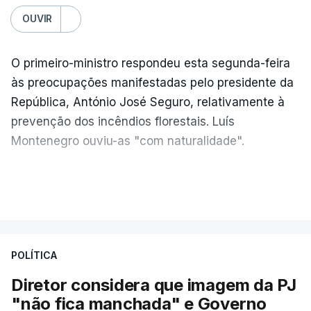
OUVIR
O primeiro-ministro respondeu esta segunda-feira
às preocupações manifestadas pelo presidente da
República, António José Seguro, relativamente à
prevenção dos incêndios florestais. Luís
Montenegro ouviu-as "com naturalidade".
"Naturalmente que
nós ouvimos e
VER MAIS
compreendemos as observações que foram
feitas pelo presidente da República
. Mas, ao
mesmo tampo também
estamos a fazer nós
POLÍTICA
próprios um esforço muito grande nesta altura
para podermos atuar na prevenção e no
Diretor considera que imagem da PJ
combate aos incêndios
", afirmou Luís
"não fica manchada" e Governo