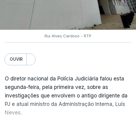
parcerias com os países que colaboram no
Mecanismo Europeu de Proteção Civil.
Rui Alves Cardoso - RTP
ERRO
100
ERROR ON HTML5 MEDIA ELEMENT
OUVIR
ESTE CONTEÚDO ESTÁ NESTE
MOMENTO INDISPONÍVEL
O diretor nacional da Polícia Judiciária falou esta
segunda-feira, pela primeira vez, sobre as
investigações que envolvem o antigo dirigente da
Além disso, o chefe do Governo afirmou que está a
PJ e atual ministro da Administração Interna, Luís
ser alterado "de forma significativa o modelo de
Neves.
investimento na área do combate aos incêndios
rurais".
Carlos Cabreiro diz que a imagem da PJ não sai
VER MAIS