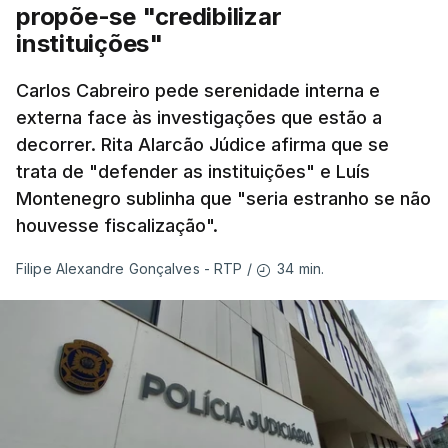
Montenegro em Fafe, à margem da inauguração de
propõe-se "credibilizar
uma Loja do Cidadão.
instituições"
Carlos Cabreiro pede serenidade interna e
No fim de semana, António José Seguro
externa face às investigações que estão a
afirmou que tem transmitido a necessidade
decorrer. Rita Alarcão Júdice afirma que se
de se melhorar "a prevenção e a capacidade
trata de "defender as instituições" e Luís
de resposta” no combate aos incêndios e
Montenegro sublinha que "seria estranho se não
lembrou que o relatório da Comissão Técnica
houvesse fiscalização".
Independente, que avaliou os incêndios de
agosto do ano passado, conclui que “muito
34 min.
Filipe Alexandre Gonçalves - RTP
/
ficou por fazer depois dos relatórios
anteriores, dos incêndios de 2017”.
Montenegro frisou ainda que
"este ano temos o
maior dispositivo especial de combater a
incêndios rurais de sempre"
e salientou as