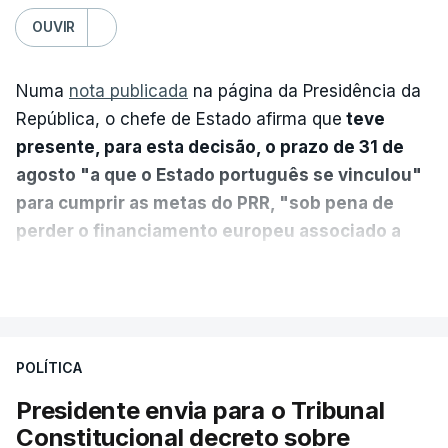
OUVIR
Numa
nota publicada
na página da Presidência da
República, o chefe de Estado afirma que
teve
presente, para esta decisão, o prazo de 31 de
agosto "a que o Estado português se vinculou"
para cumprir as metas do PRR, "sob pena de
perder o financiamento europeu associado a
essa reforma específica".
VER MAIS
António José Seguro entende que a reforma reúne
treze apoios sociais "num só" e pretende "tornar o
POLÍTICA
sistema mais simples, mais justo e transparente".
Presidente envia para o Tribunal
"Sempre que seja possível reduzir burocracias,
Constitucional decreto sobre