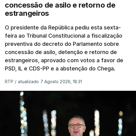
eliminar sobreposições e garantir que os apoios
concessão de asilo e retorno de
chegam a quem mais necessita, estaremos a dar
estrangeiros
um passo na direção certa", argumenta o
O presidente da República pediu esta sexta-
Presidente da República.
feira ao Tribunal Constitucional a fiscalização
preventiva do decreto do Parlamento sobre
Assegurar que "ninguém é
concessão de asilo, detenção e retorno de
prejudicado"
estrangeiros, aprovado com votos a favor de
PSD, IL e CDS-PP e a abstenção do Chega.
RTP
/
atualizado 7 Agosto 2026, 18:31
O Preisdente deixa, no entanto, deixa alguns
avisos:
uma reforma desta dimensão "deve ter
como primeiro critério a proteção das pessoas"
e "nenhum processo de simplificação pode
traduzir-se numa diminuição da proteção
social".