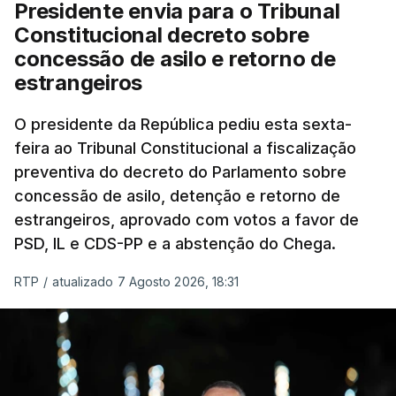
Presidente envia para o Tribunal
"Sempre que seja possível reduzir burocracias,
Constitucional decreto sobre
eliminar sobreposições e garantir que os apoios
concessão de asilo e retorno de
chegam a quem mais necessita, estaremos a dar
estrangeiros
um passo na direção certa", argumenta o
O presidente da República pediu esta sexta-
Presidente da República.
feira ao Tribunal Constitucional a fiscalização
preventiva do decreto do Parlamento sobre
Assegurar que "ninguém é
concessão de asilo, detenção e retorno de
prejudicado"
estrangeiros, aprovado com votos a favor de
PSD, IL e CDS-PP e a abstenção do Chega.
RTP
/
atualizado 7 Agosto 2026, 18:31
O Preisdente deixa, no entanto, deixa alguns
avisos:
uma reforma desta dimensão "deve ter
como primeiro critério a proteção das pessoas"
e "nenhum processo de simplificação pode
traduzir-se numa diminuição da proteção