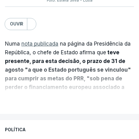
OUVIR
Numa
nota publicada
na página da Presidência da
República, o chefe de Estado afirma que
teve
presente, para esta decisão, o prazo de 31 de
agosto "a que o Estado português se vinculou"
para cumprir as metas do PRR, "sob pena de
perder o financiamento europeu associado a
essa reforma específica".
VER MAIS
António José Seguro entende que a reforma reúne
treze apoios sociais "num só" e pretende "tornar o
POLÍTICA
sistema mais simples, mais justo e transparente".