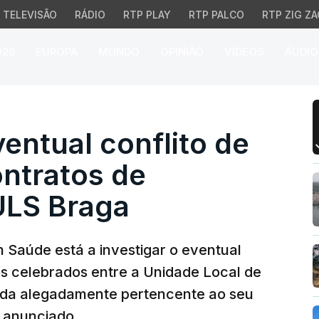
TELEVISÃO
RÁDIO
RTP PLAY
RTP PALCO
RTP ZIG ZA
026
EUROPA
MUNDO
OPINIÃO
VÍDEOS
ÁUDIO
ntual conflito de inter
ventual conflito de
ntratos de
ULS Braga
 Saúde está a investigar o eventual
tos celebrados entre a Unidade Local de
ada alegadamente pertencente ao seu
e anunciado.