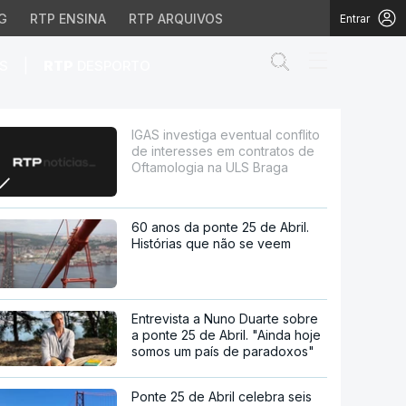
G
RTP ENSINA
RTP ARQUIVOS
Entrar
Abrir campo de
|
S
RTP
DESPORTO
esses em contratos de O
IGAS investiga eventual conflito
de interesses em contratos de
Oftamologia na ULS Braga
60 anos da ponte 25 de Abril.
Histórias que não se veem
Entrevista a Nuno Duarte sobre
a ponte 25 de Abril. "Ainda hoje
somos um país de paradoxos"
Ponte 25 de Abril celebra seis