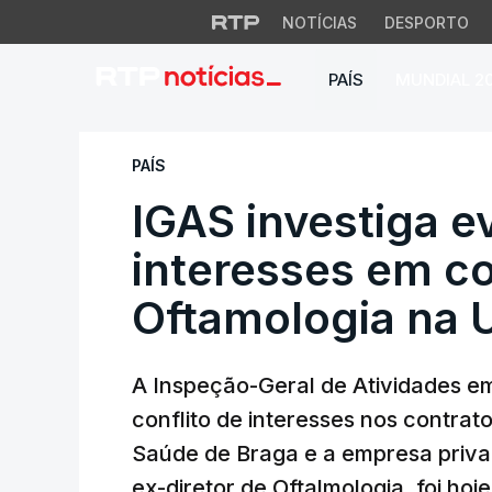
NOTÍCIAS
DESPORTO
PAÍS
MUNDIAL 2
IGAS investiga eve
PAÍS
IGAS investiga e
interesses em co
Oftamologia na 
A Inspeção-Geral de Atividades em
conflito de interesses nos contra
Saúde de Braga e a empresa priv
ex-diretor de Oftalmologia, foi hoj