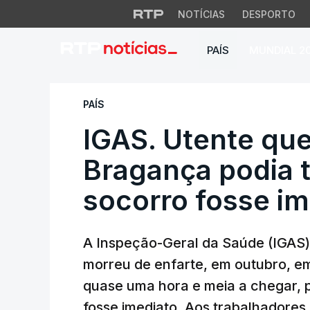
NOTÍCIAS
DESPORTO
PAÍS
MUNDIAL 2
IGAS. Utente que m
PAÍS
IGAS. Utente qu
Bragança podia t
socorro fosse im
A Inspeção-Geral da Saúde (IGAS)
morreu de enfarte, em outubro, 
quase uma hora e meia a chegar, p
fosse imediato. Aos trabalhadores