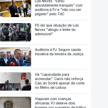
Luís Neves. "Estou
absolutamente tranquilo" com
auditoria à PJ e "não vou ser
julgado" pelo TdC
PS diz que situação de Luís
Neves "atingiu o limite do
admissível"
Auditoria à PJ. Seguro saúda
iniciativa da ministra da Justiça
Há "capacidade para
acomodar". Carris não reforça
Cais do Sodré apesar de corte
no Metro de Lisboa
Viajavam com crianças
africanas. PJ deteve dois
homens por suspeitas de tráfico