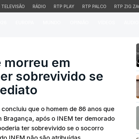
TELEVISÃO
RÁDIO
RTP PLAY
RTP PALCO
RTP ZIG ZA
026
EUROPA
MUNDO
OPINIÃO
VÍDEOS
ÁUDIO
orreu em Bragança podi
e morreu em
er sobrevivido se
ediato
 concluiu que o homem de 86 anos que
em Bragança, após o INEM ter demorado
oderia ter sobrevivido se o socorro
 do INEM não são atribuídas