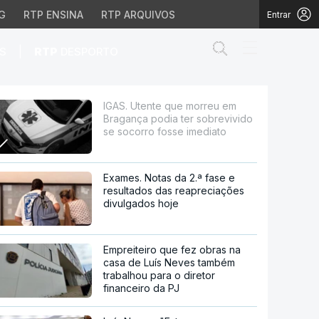
G
RTP ENSINA
RTP ARQUIVOS
Entrar
Abrir campo de
|
S
RTP
DESPORTO
a ter sobrevivido se so
IGAS. Utente que morreu em
Bragança podia ter sobrevivido
se socorro fosse imediato
Exames. Notas da 2.ª fase e
resultados das reapreciações
divulgados hoje
Empreiteiro que fez obras na
casa de Luís Neves também
trabalhou para o diretor
financeiro da PJ