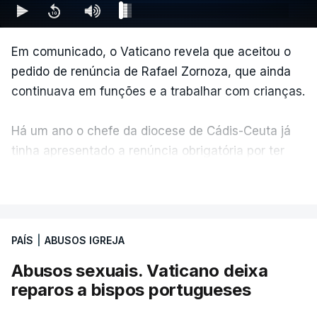
Em comunicado, o Vaticano revela que aceitou o
pedido de renúncia de Rafael Zornoza, que ainda
continuava em funções e a trabalhar com crianças.
Há um ano o chefe da diocese de Cádis-Ceuta já
tinha apresentado a renúncia obrigatória por ter
atingido os 75 anos, mas a Santa Sé prorrogou o
VER MAIS
mandato.
PAÍS
|
ABUSOS IGREJA
Abusos sexuais. Vaticano deixa
reparos a bispos portugueses