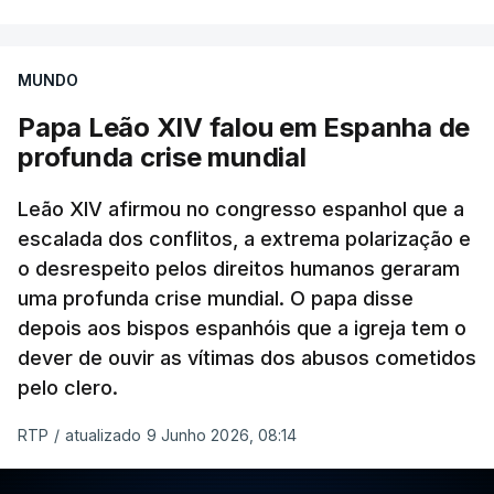
Albino Meireles está suspenso do sacerdócio
desde 2023, quando o seu nome apareceu na lista
de padres suspeitos da comissão independente.
MUNDO
Papa Leão XIV falou em Espanha de
Até agora a hierarquia da igreja dizia esperar o
profunda crise mundial
resultado da justiça civil para atuar
canonicamente.
Leão XIV afirmou no congresso espanhol que a
escalada dos conflitos, a extrema polarização e
Como a RTP noticiou na altura, o padre assumiu
o desrespeito pelos direitos humanos geraram
também, perante a judiciária, uma relação de cariz
uma profunda crise mundial. O papa disse
sexual com um rapaz de 15 anos que não quis
depois aos bispos espanhóis que a igreja tem o
apresentar queixa.
dever de ouvir as vítimas dos abusos cometidos
pelo clero.
RTP
/
atualizado 9 Junho 2026, 08:14