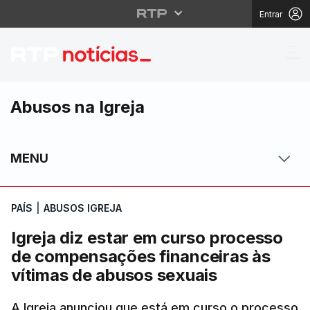
Entrar
Igreja diz estar em c
Abusos na Igreja
MENU
PAÍS
|
ABUSOS IGREJA
Igreja diz estar em curso processo
de compensações financeiras às
vítimas de abusos sexuais
A Igreja anunciou que está em curso o processo