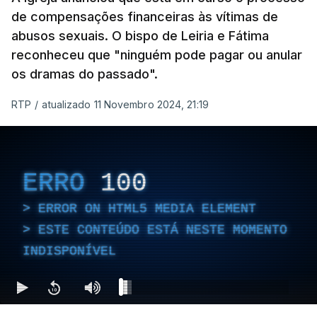
de compensações financeiras às vítimas de
abusos sexuais. O bispo de Leiria e Fátima
reconheceu que "ninguém pode pagar ou anular
os dramas do passado".
RTP
/
atualizado 11 Novembro 2024, 21:19
ERRO
100
ERROR ON HTML5 MEDIA ELEMENT
ESTE CONTEÚDO ESTÁ NESTE MOMENTO
INDISPONÍVEL