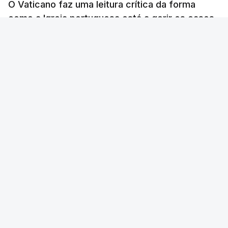
O Vaticano faz uma leitura crítica da forma
como a Igreja portuguesa está a gerir os casos
de abusos sexuais perpetrados por membros
do clero.
RTP
/
atualizado 17 Outubro 2025, 22:43
ERRO
100
ERROR ON HTML5 MEDIA ELEMENT
ESTE CONTEÚDO ESTÁ NESTE MOMENTO
INDISPONÍVEL
Foto: Nuno Patrício - RTP