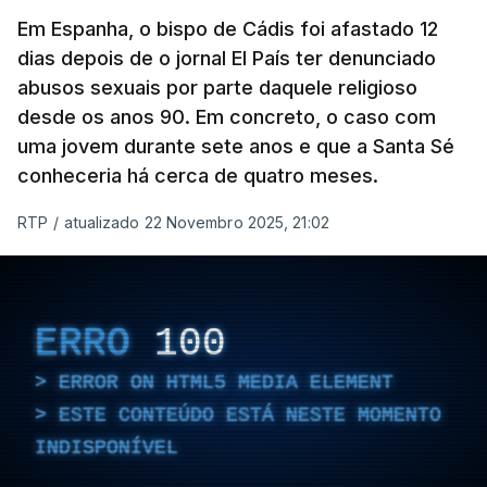
Em Espanha, o bispo de Cádis foi afastado 12
dias depois de o jornal El País ter denunciado
abusos sexuais por parte daquele religioso
desde os anos 90. Em concreto, o caso com
uma jovem durante sete anos e que a Santa Sé
conheceria há cerca de quatro meses.
RTP
/
atualizado 22 Novembro 2025, 21:02
ERRO
100
ERROR ON HTML5 MEDIA ELEMENT
ESTE CONTEÚDO ESTÁ NESTE MOMENTO
INDISPONÍVEL