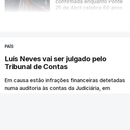
confirmada enquanto Ponte
25 de Abril celebra 60 anos
atualizado 6 Agosto 2026, 13:02
VER MAIS
PAÍS
Luís Neves vai ser julgado pelo
Tribunal de Contas
Em causa estão infrações financeiras detetadas
numa auditoria às contas da Judiciária, em
2023, quando o agora ministro da Administração
Interna era diretor-nacional daquela polícia.
24 min.
Rita Soares - RTP Antena 1
/