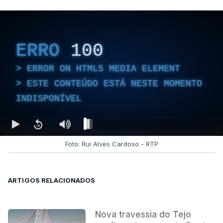
ERRO
100
ERROR ON HTML5 MEDIA ELEMENT
ESTE CONTEÚDO ESTÁ NESTE MOMENTO
INDISPONÍVEL
Foto: Rui Alves Cardoso - RTP
ARTIGOS RELACIONADOS
Nova travessia do Tejo