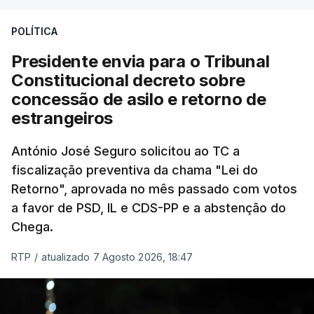
treze apoios sociais "num só" e pretende "tornar o
POLÍTICA
sistema mais simples, mais justo e transparente".
Presidente envia para o Tribunal
"Sempre que seja possível reduzir burocracias,
Constitucional decreto sobre
eliminar sobreposições e garantir que os apoios
concessão de asilo e retorno de
chegam a quem mais necessita, estaremos a dar
estrangeiros
um passo na direção certa", argumenta o
António José Seguro solicitou ao TC a
Presidente da República.
fiscalização preventiva da chama "Lei do
Retorno", aprovada no mês passado com votos
Assegurar que "ninguém é
a favor de PSD, IL e CDS-PP e a abstenção do
prejudicado"
Chega.
RTP
/
atualizado 7 Agosto 2026, 18:47
O Preisdente deixa, no entanto, deixa alguns
avisos:
uma reforma desta dimensão "deve ter