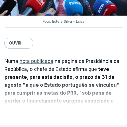
Foto: Estela Silva - Lusa
OUVIR
Numa
nota publicada
na página da Presidência da
República, o chefe de Estado afirma que
teve
presente, para esta decisão, o prazo de 31 de
agosto "a que o Estado português se vinculou"
para cumprir as metas do PRR, "sob pena de
perder o financiamento europeu associado a
essa reforma específica".
VER MAIS
António José Seguro entende que a reforma reúne