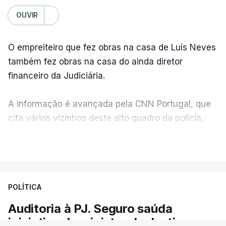
OUVIR
O empreiteiro que fez obras na casa de Luís Neves
também fez obras na casa do ainda diretor
financeiro da Judiciária.
A informação é avançada pela CNN Portugal, que
cita vários vizinhos deste alto quadro da polícia.
VER MAIS
Foi o diretor financeiro, Álvaro Pires, que assumiu a
responsabilidade de sugerir as instalações da
Construbarcelos para acolher um atrelado
POLÍTICA
apreendido numa operação de droga.
Auditoria à PJ. Seguro saúda
iniciativa da ministra da Justiça