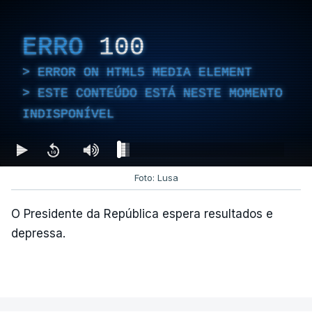
Empreiteiro que fez obras
na casa de Luís Neves
ERRO
100
também trabalhou para o
diretor financeiro da PJ
ERROR ON HTML5 MEDIA ELEMENT
atualizado 7 Agosto 2026, 14:26
ESTE CONTEÚDO ESTÁ NESTE MOMENTO
INDISPONÍVEL
Foto: Lusa
O Presidente da República espera resultados e
depressa.