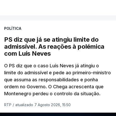
Portugal de que o diretor financeiro também tinha
VER MAIS
recorrido à Construbarcelos, tal como Luís Neves.
A Judiciária adianta ainda que não ordenou a
POLÍTICA
abertura de qualquer processo disciplinar, por não
ter qualquer elemento que indicie a realização
PS diz que já se atingiu limite do
dessas obras.
admissível. As reações à polémica
com Luís Neves
ARTIGOS RELACIONADOS
O PS diz que o caso Luís Neves já atingiu o
limite do admissível e pede ao primeiro-ministro
que assuma as responsabilidades e ponha
Empreiteiro da
Construbarcelos também
ordem no Governo. O Chega acrescenta que
fez obras na casa do diretor
Montenegro perdeu o controlo da situação.
financeiro da PJ
atualizado 7 Agosto 2026, 14:25
RTP
/
atualizado 7 Agosto 2026, 15:50