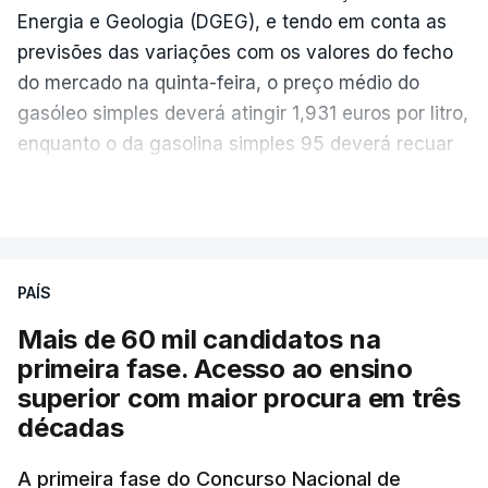
Energia e Geologia (DGEG), e tendo em conta as
previsões das variações com os valores do fecho
do mercado na quinta-feira, o preço médio do
gasóleo simples deverá atingir 1,931 euros por litro,
enquanto o da gasolina simples 95 deverá recuar
para 1,855 euros por litro.
VER MAIS
A média final só ficará fechada ao final do dia,
podendo ainda registar alterações em função da
evolução das cotações internacionais do petróleo,
PAÍS
e o custo final na bomba poderá variar conforme o
Mais de 60 mil candidatos na
posto de abastecimento, a marca e a localização.
primeira fase. Acesso ao ensino
superior com maior procura em três
A atualização do desconto do Imposto sobre os
décadas
Produtos Petrolíferos (ISP) também poderá
alterar os valores previstos.
A primeira fase do Concurso Nacional de