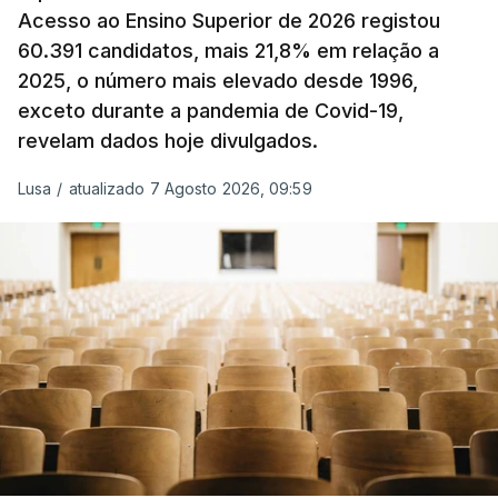
Acesso ao Ensino Superior de 2026 registou
O Governo comprometeu-se a aplicar uma redução
60.391 candidatos, mais 21,8% em relação a
extraordinária e temporária no ISP, sempre que se
2025, o número mais elevado desde 1996,
verifique um aumento do preço dos combustíveis
exceto durante a pandemia de Covid-19,
superior a 10 cêntimos, para mitigar a escalada de
revelam dados hoje divulgados.
preços.
Lusa
/
atualizado 7 Agosto 2026, 09:59
Depois de uma subida inicial devido à guerra no
Irão, à tensão geopolítica no Médio Oriente e ao
fecho do estreito de Ormuz, os preços dos
combustíveis desceram durante o cessar-fogo
entre Washington e Teerão.
No entanto, com o retomar do conflito, as últimas
semanas têm sido marcadas por uma subida
acentuada, tendência que deverá ser revertida na
próxima semana.