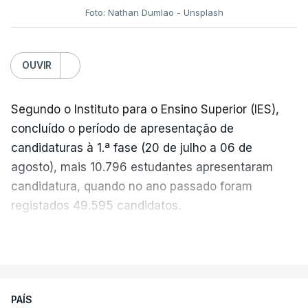
Foto: Nathan Dumlao - Unsplash
c/Lusa
OUVIR
Segundo o Instituto para o Ensino Superior (IES),
concluído o período de apresentação de
candidaturas à 1.ª fase (20 de julho a 06 de
agosto), mais 10.796 estudantes apresentaram
candidatura, quando no ano passado foram
registados 49.595 candidatos.
"Os resultados da 1ª fase do concurso nacional de
VER MAIS
acesso mostram que em 2026 se registou o
número mais elevado de candidatos nos últimos 30
anos, exceto nos anos da pandemia de Covid-19,
PAÍS