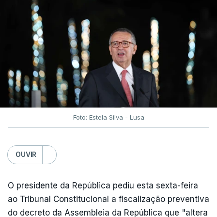
avisos:
uma reforma desta dimensão "deve ter
como primeiro critério a proteção das pessoas"
e "nenhum processo de simplificação pode
traduzir-se numa diminuição da proteção
social".
António José Seguro vinca que se
deverá
assegurar que "ninguém é prejudicado face à
situação de que hoje beneficia"
, dando especial
Foto: Estela Silva - Lusa
atenção a quem vive em situações "de maior
fragilidade", como as famílias de menores
rendimentos, os idosos ou pessoas com
OUVIR
deficiência.
O presidente da República pediu esta sexta-feira
O Presidente da República sublinha que as
ao Tribunal Constitucional a fiscalização preventiva
prestações sociais são um mecanismo essencial
do decreto da Assembleia da República que "altera