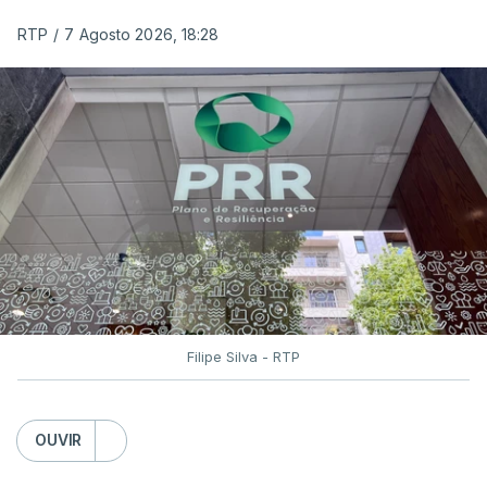
que as mulheres, homens e crianças que pedem
De seguida, o Conselho de Ministros
aprovou a 30
RTP
/
7 Agosto 2026, 18:28
asilo e refúgio no nosso país fogem de guerras, de
de julho
o decreto-lei que cria a Prestação Social
conflitos armados, de perseguições políticas, entre
Única (PSU), agora promulgado.
outras razões humanitárias”, acrescenta.
PSU poderá reduzir apoios para 6%
António José Seguro considera que
este decreto
dos futuros beneficiários
levanta “fundadas dúvidas quanto a saber se é
acautelado o interesse superior da criança”,
nomeadamente ao possibilitar a “separação
A promulgação deste decreto-lei surge no mesmo
entre pais e filhos
ou a expulsão (embora indireta
dia em que o Ministério do Trabalho, Solidariedade
ou consequencial) dos filhos menores portugueses,
e Segurança Social garantiu que
a PSU irá
permitindo-se também, em certas situações, o
Filipe Silva - RTP
aumentar ou manter o apoio para "cerca de
afastamento coercivo e a expulsão de crianças
94% dos futuros beneficiários".
estrangeiras com menos de cinco anos que
tenham nascido em Portugal”.
OUVIR
Quanto aos futuros beneficiários, haverá uma