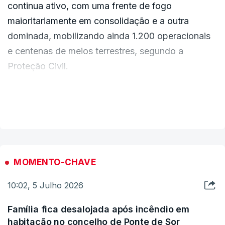
continua ativo, com uma frente de fogo
“Ainda há pontos quentes e chama ativa”, alertou,
maioritariamente em consolidação e a outra
acrescentando que “o vento tem sido muito
dominada, mobilizando ainda 1.200 operacionais
imprevisível” mas que “neste momento acalmou”.
e centenas de meios terrestres, segundo a
Proteção Civil.
ERRO
100
Vários meios aéreos permanecem no local, onde a
VER MAIS
ERROR ON HTML5 MEDIA ELEMENT
madrugada foi favorável ao combate, com a
humidade um pouco mais elevada.
ESTE CONTEÚDO ESTÁ NESTE MOMENTO
INDISPONÍVEL
MOMENTO-CHAVE
ERRO
100
10:02, 5 Julho 2026
ERROR ON HTML5 MEDIA ELEMENT
Família fica desalojada após incêndio em
ESTE CONTEÚDO ESTÁ NESTE MOMENTO
habitação no concelho de Ponte de Sor
INDISPONÍVEL