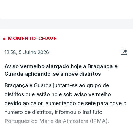
VER MAIS
Tondela. Pretende-se evitar reativações,
sobretudo perto das casas.
Em Oliveira de Frades, é visível a destruição
MOMENTO-CHAVE
causada pelas chamas. Mas também aqui, por
agora, o combate está a ser mais favorável, sem
12:58, 5 Julho 2026
frentes ativas.
Aviso vermelho alargado hoje a Bragança e
Guarda aplicando-se a nove distritos
É aqui que está localizado um posto de
Bragança e Guarda juntam-se ao grupo de
reabastecimento de retardante.
distritos que estão hoje sob aviso vermelho
devido ao calor, aumentando de sete para nove o
Este incêndio deflagrou na quinta-feira em
número de distritos, informou o Instituto
Vouzela e propagou-se a outros três concelhos:
Português do Mar e da Atmosfera (IPMA).
Oliveira de Frades, Tondela e Águeda. Já arderam
perto de 14 mil hectares.