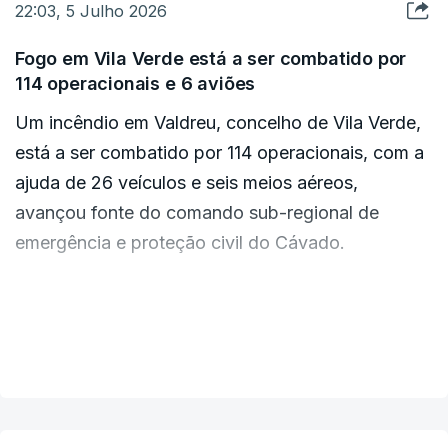
22:03, 5 Julho 2026
Fogo em Vila Verde está a ser combatido por
114 operacionais e 6 aviões
Um incêndio em Valdreu, concelho de Vila Verde,
está a ser combatido por 114 operacionais, com a
ajuda de 26 veículos e seis meios aéreos,
avançou fonte do comando sub-regional de
emergência e proteção civil do Cávado.
O fogo começou cerca das 15h30 e está a
queimar floresta no distrito de Braga, mas sem
VER MAIS
ameaçar habitações ou populações, adiantou a
mesma fonte.