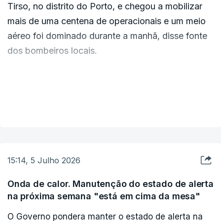
Tirso, no distrito do Porto, e chegou a mobilizar
mais de uma centena de operacionais e um meio
O risco de incêndio no país para hoje permanece
aéreo foi dominado durante a manhã, disse fonte
elevado devido às elevadas temperaturas e ao
dos bombeiros locais.
vento forte.
"O incêndio foi dominado e os meios permanecem
(Agência Lusa)
no local para consolidação de rescaldo", disse a
VER MAIS
adjunta do comandante dos Bombeiros
Voluntários de Santo Tirso, Olga Ribeiro, num
ponto de situação à Lusa, cerca das 13:15.
15:14, 5 Julho 2026
Quanto à bombeira ferida que, após uma queda,
no sábado, foi encaminhada para o Hospital do
Onda de calor. Manutenção do estado de alerta
na próxima semana "está em cima da mesa"
Médio Ave, Olga Ribeiro revelou que está estável
e teve alta.
O Governo pondera manter o estado de alerta na