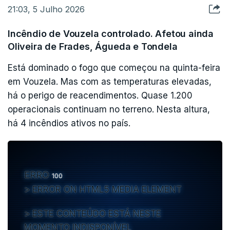
Este incêndio era, às 20h30 de hoje, um dos
21:03, 5 Julho 2026
maiores a ser combatido por bombeiros e
operacionais da Proteção Civil.
Incêndio de Vouzela controlado. Afetou ainda
Oliveira de Frades, Águeda e Tondela
O principal combate continua, no entanto, a ser
Está dominado o fogo que começou na quinta-feira
feito em Vouzela, onde mais de 1.120 pessoas
em Vouzela. Mas com as temperaturas elevadas,
estão a tentar controlar o fogo que já arde desde
há o perigo de reacendimentos. Quase 1.200
operacionais continuam no terreno. Nesta altura,
a madrugada de quinta-feira, acompanhados de
há 4 incêndios ativos no país.
382 veículos e três meios aéreos, de acordo com
informações da Autoridade Nacional de
Emergência e Proteção Civil (ANEPC).
ERRO
100
(LUSA)
ERROR ON HTML5 MEDIA ELEMENT
ESTE CONTEÚDO ESTÁ NESTE
MOMENTO INDISPONÍVEL