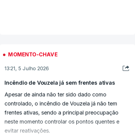
A anterior informação do IPMA colocava hoje
sete distritos de Portugal continental sob aviso
VER MAIS
vermelho (o mais grave numa escala de três),
nomeadamente Portalegre, Évora, Beja, Santarém,
Lisboa, Setúbal e Castelo Branco.
MOMENTO-CHAVE
Posteriormente, o IPMA colocou também hoje os
13:21, 5 Julho 2026
distritos de Bragança e Guarda sob aviso
vermelho de tempo quente, com "persistência de
Incêndio de Vouzela já sem frentes ativas
valores extremamente elevados da temperatura
Apesar de ainda não ter sido dado como
máxima".
controlado, o incêndio de Vouzela já não tem
frentes ativas, sendo a principal preocupação
O aviso vermelho para estes dois distritos --
neste momento controlar os pontos quentes e
Bragança e Guarda -- vigora desde as 09:18 de
evitar reativações.
hoje até às 23:00 de segunda-feira, período que