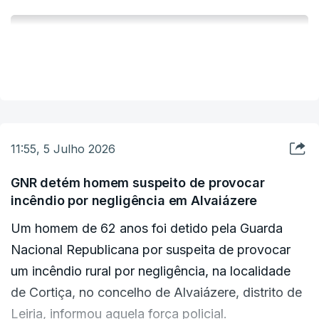
também se aplica a Castelo Branco e Portalegre.
ERRO
Os outros cinco distritos, designadamente Évora,
VER MAIS
100
Beja, Santarém, Lisboa e Setúbal, estão sob aviso
ERROR ON HTML5 MEDIA ELEMENT
vermelho até às 23:00 de hoje, de acordo com
ESTE CONTEÚDO ESTÁ NESTE MOMENTO
informação do IPMA.
INDISPONÍVEL
11:55, 5 Julho 2026
Os restantes nove dos 18 distritos de Portugal
GNR detém homem suspeito de provocar
continental, nomeadamente Viseu, Porto, Faro,
incêndio por negligência em Alvaiázere
Vila Real, Viana do Castelo, Leiria, Aveiro,
Um homem de 62 anos foi detido pela Guarda
Coimbra e Braga, estão sob aviso laranja (o
Nacional Republicana por suspeita de provocar
segundo mais grave), a maioria até às 23:00
um incêndio rural por negligência, na localidade
deste domingo.
de Cortiça, no concelho de Alvaiázere, distrito de
Leiria, informou aquela força policial.
O aviso vermelho surge numa altura em que