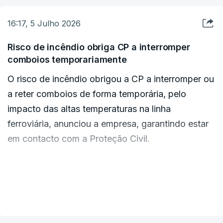
16:17, 5 Julho 2026
Risco de incêndio obriga CP a interromper
comboios temporariamente
O risco de incêndio obrigou a CP a interromper ou
a reter comboios de forma temporária, pelo
impacto das altas temperaturas na linha
ferroviária, anunciou a empresa, garantindo estar
em contacto com a Proteção Civil.
Além da supressão de seis comboios Intercidades
tanto no sábado e como este domingo, a
VER MAIS
circulação tem sido afetada por interrupções
noutras ligações.