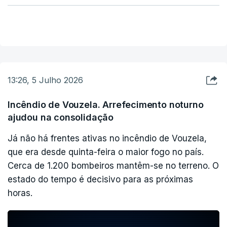
sentido. Há um flanco ativo neste momento que
está a ceder aos meios", disse Pedro Santos.
De acordo com a página da Autoridade Nacional
de Emergência e Proteção Civil (ANEPC) para
13:26, 5 Julho 2026
este incêndio continuam mobilizados 85
operacionais, apoiados por 27 veículos e um meio
Incêndio de Vouzela. Arrefecimento noturno
aéreo.
ajudou na consolidação
Já não há frentes ativas no incêndio de Vouzela,
(Agência Lusa)
que era desde quinta-feira o maior fogo no país.
Cerca de 1.200 bombeiros mantêm-se no terreno. O
estado do tempo é decisivo para as próximas
horas.