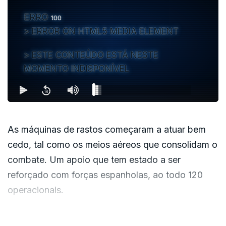
ERRO
100
ERROR ON HTML5 MEDIA ELEMENT
ESTE CONTEÚDO ESTÁ NESTE
MOMENTO INDISPONÍVEL
As máquinas de rastos começaram a atuar bem
cedo, tal como os meios aéreos que consolidam o
combate. Um apoio que tem estado a ser
reforçado com forças espanholas, ao todo 120
operacionais.
É esse trabalho de vigilância que se faz agora em