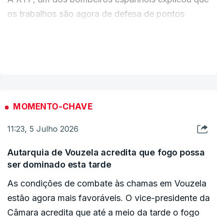
os trabalhos são agora de defesa de pontos
O detido foi constituído arguido e os factos foram
sensíveis junto às casas localizadas mais perto
remetidos ao Tribunal Judicial de Alvaiázere.
das áreas florestais.
VER MAIS
c/ Lusa
A equipa espanhola está também a evitar
reacendimentos devido ao calor e ao vento.
MOMENTO-CHAVE
No total, são 120 operacionais vindos do país
11:23, 5 Julho 2026
vizinho para ajudar, apoiados por 45 meios
terrestres.
Autarquia de Vouzela acredita que fogo possa
ser dominado esta tarde
As condições de combate às chamas em Vouzela
ERRO
100
estão agora mais favoráveis. O vice-presidente da
ERROR ON HTML5 MEDIA ELEMENT
Câmara acredita que até a meio da tarde o fogo