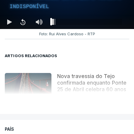
INDISPONÍVEL
de inspiração de um livro com vários elementos de
realidade e muita imaginação - sobretudo nas
derradeiras páginas. Uma obra literária que se
tornou indissociável da obra arquitetónica que
Foto: Rui Alves Cardoso - RTP
mudou para sempre a paisagem da capital.
ARTIGOS RELACIONADOS
Nova travessia do Tejo
confirmada enquanto Ponte
25 de Abril celebra 60 anos
atualizado 6 Agosto 2026, 13:02
VER MAIS
PAÍS