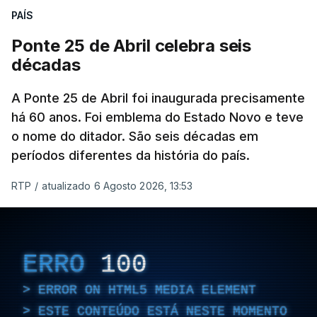
PAÍS
forma inesperada, através da literatura.
Ponte 25 de Abril celebra seis
Em
“Pés de Barro”,
lê-se a história ficcionada de
décadas
como se produziu esta grande infraestrutura, à
época, a maior ponte suspensa da Europa. Os
A Ponte 25 de Abril foi inaugurada precisamente
dramas e peripécias diárias dos que a construíram
há 60 anos. Foi emblema do Estado Novo e teve
o nome do ditador. São seis décadas em
dão também o mote para abordar o contexto
períodos diferentes da história do país.
envolvente, num contraste entre o apogeu da
engenharia e da modernidade e os sinais de um
RTP
/
atualizado 6 Agosto 2026, 13:53
regime em declínio, com a guerra colonial já em
curso.
Esse contraste persistente entre a opulência e a
ERRO
100
miséria trespassa
“Pés de Barro
”. No dia em que se
ERROR ON HTML5 MEDIA ELEMENT
assinalam os 60 anos da ponte 25 de Abril, Nuno
ESTE CONTEÚDO ESTÁ NESTE MOMENTO
Duarte revela, em entrevista à RTP, quais as fontes