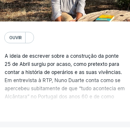
OUVIR
A ideia de escrever sobre a construção da ponte
25 de Abril surgiu por acaso, como pretexto para
contar a história de operários e as suas vivências.
Em entrevista à RTP, Nuno Duarte conta como se
apercebeu subitamente de que “tudo acontecia em
Alcântara” no Portugal dos anos 60 e de como
poderia incluir esta obra marcante na ficção. Hoje,
VER MAIS
quando passa pelo aço de cor avermelhada que
faz a ligação entre as duas margens do Tejo, sorri
e reconhece como a ponte mudou a sua vida de