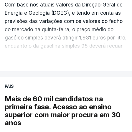
fenómeno El Niño na produção asiática, observou a
Com base nos atuais valores da Direção-Geral de
FAO. No entanto, o índice mantém-se 8% abaixo do
Energia e Geologia (DGEG), e tendo em conta as
registado no ano passado.
previsões das variações com os valores do fecho
do mercado na quinta-feira, o preço médio do
gasóleo simples deverá atingir 1,931 euros por litro,
A onda de calor que atingiu a Europa em
enquanto o da gasolina simples 95 deverá recuar
junho terá obrigado os produtores de cereais
para 1,855 euros por litro.
VER MAIS
a destruir nove milhões de toneladas de
A média final só ficará fechada ao final do dia,
culturas, como o trigo, a cevada, o milho e a
podendo ainda registar alterações em função da
aveia.
evolução das cotações internacionais do petróleo,
PAÍS
e o custo final na bomba poderá variar conforme o
As alterações climáticas também afetaram os
Mais de 60 mil candidatos na
posto de abastecimento, a marca e a localização.
cereais, em particular o trigo, cujos preços
primeira fase. Acesso ao ensino
dispararam (+5,8% em Julho e +9,9% face ao
superior com maior procura em 30
ano anterior).
anos
ERRO
100