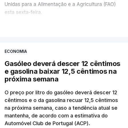
Unidas para a Alimentação e a Agricultura (FAO)
esta sexta-feira.
VER MAIS
Os preços globais dos alimentos atingiram o
seu nível mais elevado em três anos e meio,
ECONOMIA
com ondas de calor no Verão e conflitos na
Ucrânia e no Médio Oriente a elevar os
Gasóleo deverá descer 12 cêntimos
custos das colheitas.
e gasolina baixar 12,5 cêntimos na
próxima semana
O índice, que acompanha as variações mensais
de um cabaz de produtos alimentares
O preço por litro do gasóleo deverá descer 12
comercializados internacionalmente, subiu para
cêntimos e o da gasolina recuar 12,5 cêntimos
na próxima semana, caso a tendência atual se
131,1 pontos em julho, face aos 130,3 de junho.
mantenha, de acordo com a estimativa do
Automóvel Club de Portugal (ACP).
O aumento dos preços dos alimentos básicos