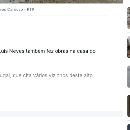
Alves Cardoso - RTP
 Luís Neves também fez obras na casa do
al, que cita vários vizinhos deste alto
ue assumiu a responsabilidade de sugerir as
ER MAIS
olher um atrelado apreendido numa operação