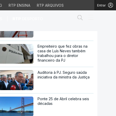
para as aldeias ainda não
G
RTP ENSINA
RTP ARQUIVOS
Entrar
passou
Abrir campo de
|
S
RTP
DESPORTO
60 anos da ponte 25 de Abril.
Histórias que não se veem
ativa mas o perigo para
Empreiteiro que fez obras na
casa de Luís Neves também
trabalhou para o diretor
financeiro da PJ
Auditoria à PJ. Seguro saúda
iniciativa da ministra da Justiça
Ponte 25 de Abril celebra seis
décadas