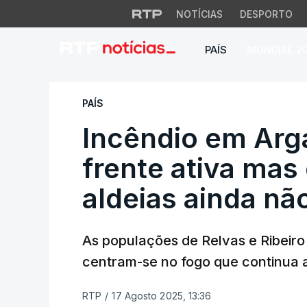
NOTÍCIAS
DESPORTO
PAÍS
MUNDIAL 2
Incêndio em Argani
PAÍS
Incêndio em Arga
frente ativa mas
aldeias ainda nã
As populações de Relvas e Ribeiro
centram-se no fogo que continua a
RTP
/
17 Agosto 2025, 13:36