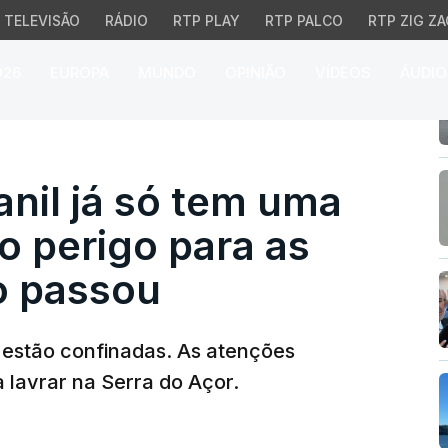
TELEVISÃO
RÁDIO
RTP PLAY
RTP PALCO
RTP ZIG ZA
026
EUROPA
MUNDO
OPINIÃO
VÍDEOS
ÁUDIO
l já só tem uma frente 
nil já só tem uma
 o perigo para as
o passou
 estão confinadas. As atenções
 lavrar na Serra do Açor.