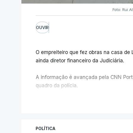
Foto: Rui 
OUVIR
O empreiteiro que fez obras na casa de
ainda diretor financeiro da Judiciária.
A informação é avançada pela CNN Portug
quadro da polícia.
Foi o diretor financeiro, Álvaro Pires, q
V
instalações da Construbarcelos para ac
de droga.
POLÍTICA