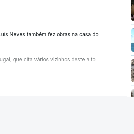
 Luís Neves também fez obras na casa do
al, que cita vários vizinhos deste alto
ue assumiu a responsabilidade de sugerir as
ER MAIS
olher um atrelado apreendido numa operação
Seguro saúda