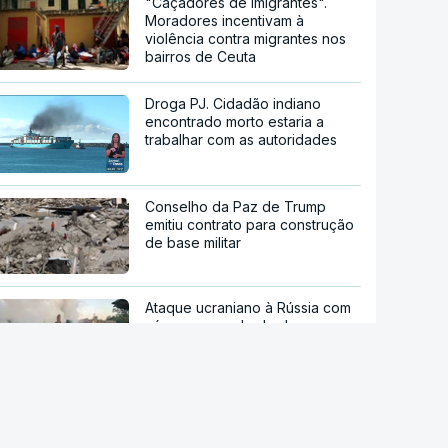
"Caçadores de imigrantes".
Moradores incentivam à
violência contra migrantes nos
bairros de Ceuta
Droga PJ. Cidadão indiano
encontrado morto estaria a
trabalhar com as autoridades
Conselho da Paz de Trump
emitiu contrato para construção
de base militar
Ataque ucraniano à Rússia com
número recorde de drones
Teerão anuncia acordo com
Omã sobre nova rota no estreito
de Ormuz