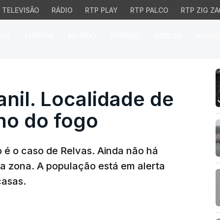
TELEVISÃO
RÁDIO
RTP PLAY
RTP PALCO
RTP ZIG ZA
026
EUROPA
MUNDO
OPINIÃO
VÍDEOS
ÁUDIO
l. Localidade de Relva
nil. Localidade de
ho do fogo
 é o caso de Relvas. Ainda não há
a zona. A população está em alerta
casas.