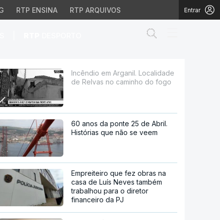
G
RTP ENSINA
RTP ARQUIVOS
Entrar
Abrir campo de
|
S
RTP
DESPORTO
s no caminho do fogo
Incêndio em Arganil. Localidade
de Relvas no caminho do fogo
60 anos da ponte 25 de Abril.
Histórias que não se veem
Empreiteiro que fez obras na
casa de Luís Neves também
trabalhou para o diretor
financeiro da PJ