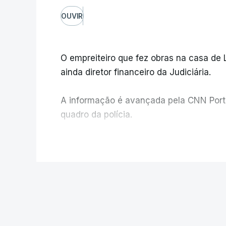
OUVIR
O empreiteiro que fez obras na casa de
ainda diretor financeiro da Judiciária.
A informação é avançada pela CNN Portug
quadro da polícia.
Foi o diretor financeiro, Álvaro Pires, q
V
instalações da Construbarcelos para ac
de droga.
POLÍTICA
Auditoria à PJ. 