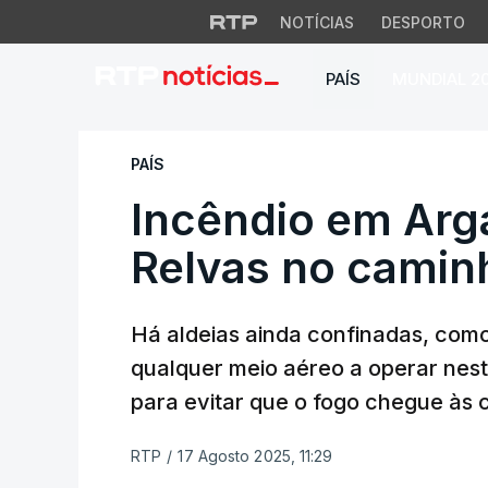
NOTÍCIAS
DESPORTO
PAÍS
MUNDIAL 2
Incêndio em Argani
PAÍS
Incêndio em Arga
Relvas no camin
Há aldeias ainda confinadas, como
qualquer meio aéreo a operar nest
para evitar que o fogo chegue às 
RTP
/
17 Agosto 2025, 11:29