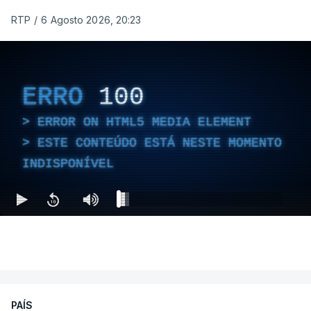
RTP
/
6 Agosto 2026, 20:23
ERRO
100
ERROR ON HTML5 MEDIA ELEMENT
ESTE CONTEÚDO ESTÁ NESTE MOMENTO
INDISPONÍVEL
PAÍS