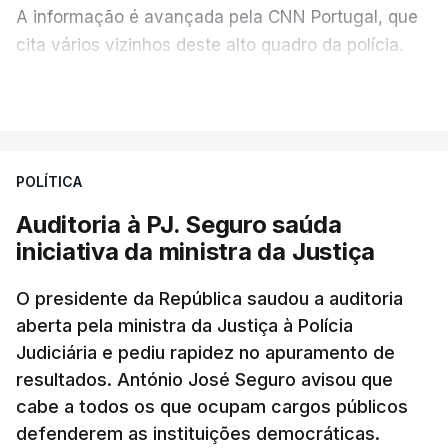
A informação é avançada pela CNN Portugal, que
cita vários vizinhos deste alto quadro da polícia.
VER MAIS
Foi o diretor financeiro, Álvaro Pires, que assumiu a
responsabilidade de sugerir as instalações da
Construbarcelos para acolher um atrelado
POLÍTICA
apreendido numa operação de droga.
Auditoria à PJ. Seguro saúda
iniciativa da ministra da Justiça
O presidente da República saudou a auditoria
aberta pela ministra da Justiça à Polícia
Judiciária e pediu rapidez no apuramento de
resultados. António José Seguro avisou que
cabe a todos os que ocupam cargos públicos
defenderem as instituições democráticas.