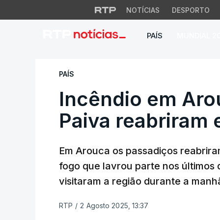
NOTÍCIAS
DESPORTO
PAÍS
MUNDIAL 2
Incêndio em Arouc
PAÍS
Incêndio em Aro
Paiva reabriram 
Em Arouca os passadiços reabrira
fogo que lavrou parte nos últimos
visitaram a região durante a manh
RTP
/
2 Agosto 2025, 13:37