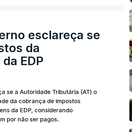
esta avaliação à Polícia Judiciária.
erno esclareça se
e obras a título pessoal, numa propriedade no
contratado 17 vezes para obras na Polícia
stos da
m que até do Governo surgiram ordens para mais
 da EDP
tos à frente da polícia criminal, Luís Neves
 topo das notícias.
 se a Autoridade Tributária (AT) o
dade da cobrança de impostos
 Luís Neves. Ministro nega favorecimento a
gens da EDP, considerando
m por não ser pagos.