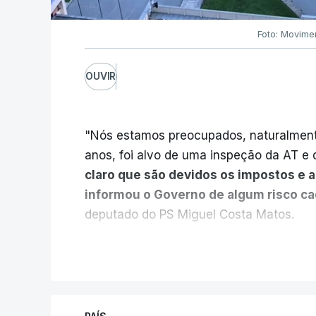
Foto: Movime
OUVIR
"Nós estamos preocupados, naturalmente
anos, foi alvo de uma inspeção da AT e d
claro que são devidos os impostos e 
informou o Governo de algum risco c
deputado do PS Miguel Costa Matos.
Na sequência de notícias desta semana 
V
milhões euros devidos em impostos pelo
vendidas pela EDP à Engie, o PS questio
Estado e das Finanças, Joaquim Miranda