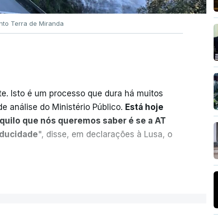
nto Terra de Miranda
. Isto é um processo que dura há muitos
e análise do Ministério Público.
Está hoje
aquilo que nós queremos saber é se a AT
aducidade
", disse, em declarações à Lusa, o
sobre o risco de caducidade dos 335,2
ER MAIS
 negócio das seis barragens transmontanas
nou, através do Parlamento, o ministro de
 Sarmento, sobre o tema.