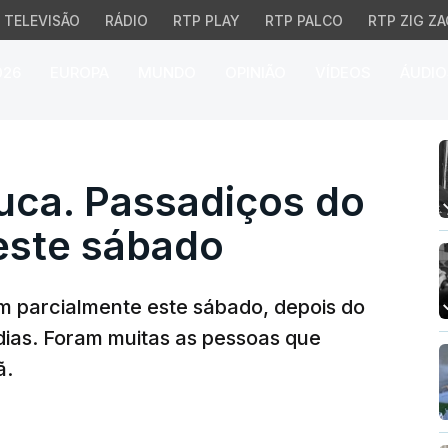
TELEVISÃO
RÁDIO
RTP PLAY
RTP PALCO
RTP ZIG ZA
026
EUROPA
MUNDO
OPINIÃO
VÍDEOS
ÁUDIO
a. Passadiços do Paiva
uca. Passadiços do
este sábado
m parcialmente este sábado, depois do
 dias. Foram muitas as pessoas que
ã.