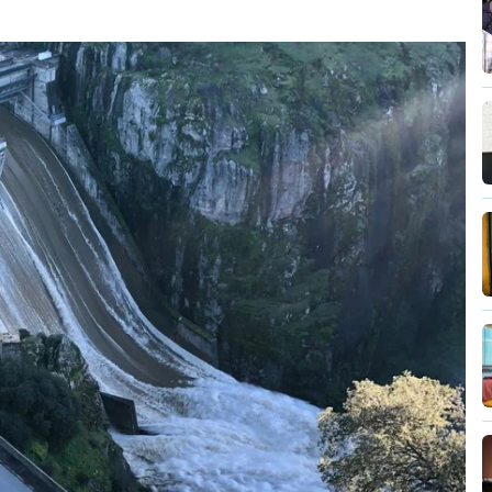
silêncio de Luís Montenegro nas polémicas
26, 21:04
 da PJ nega que Construbarcelos tenha feito
e vive
26, 15:56
pedida por atual diretor
26, 20:20