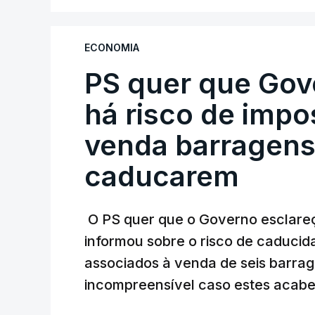
ministra concordou.
Não há prazos fixados para a conclusão d
ECONOMIA
PS quer que Gov
Do início da polémica com a revelação d
Alentejo, feitas pelo mesmo empreiteiro 
há risco de impo
Judiciária (PJ) até aos últimos dias, e
venda barragens
inquéritos e averiguações aos seus manda
está há praticamente um mês sem sair do
caducarem
O PS quer que o Governo esclareça
ARTIGOS RELACIONADOS
informou sobre o risco de caduci
Nova polémica com
associados à venda de seis barra
construtora DST
incompreensível caso estes acabe
7 Agosto 2026, 20:28