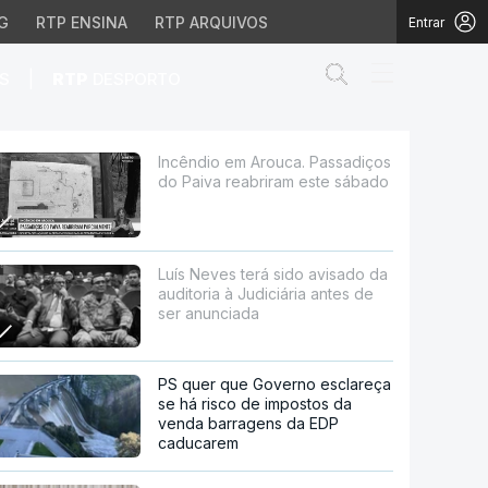
G
RTP ENSINA
RTP ARQUIVOS
Entrar
Abrir campo de
|
S
RTP
DESPORTO
 reabriram este sábado
Incêndio em Arouca. Passadiços
do Paiva reabriram este sábado
Luís Neves terá sido avisado da
auditoria à Judiciária antes de
ser anunciada
PS quer que Governo esclareça
se há risco de impostos da
venda barragens da EDP
caducarem