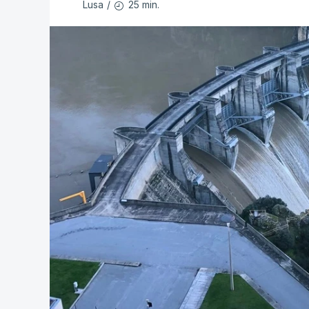
25 min.
Lusa
/
Partidos criticam 
com Luís Neves
atualizado 7 Agosto 20
Diretor financeiro
obras na casa ond
atualizado 7 Agosto 20
Auditoria à PJ foi 
atualizado 7 Agosto 20