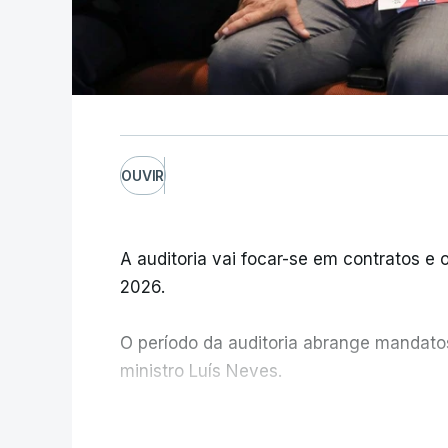
OUVIR
A auditoria vai focar-se em contratos e o
2026.
O período da auditoria abrange mandatos 
ministro Luís Neves.
A Judiciária confirma que foi o atual dir
V