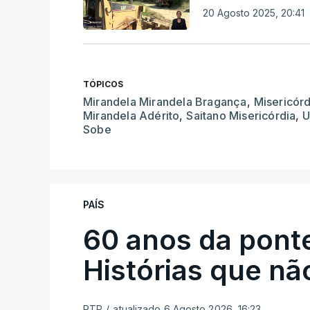
20 Agosto 2025, 20:41
TÓPICOS
Mirandela Mirandela Bragança
,
Misericórd
Mirandela Adérito
,
Saitano Misericórdia
,
U
Sobe
PAÍS
60 anos da ponte
Histórias que n
RTP
/
atualizado 6 Agosto 2026, 16:23