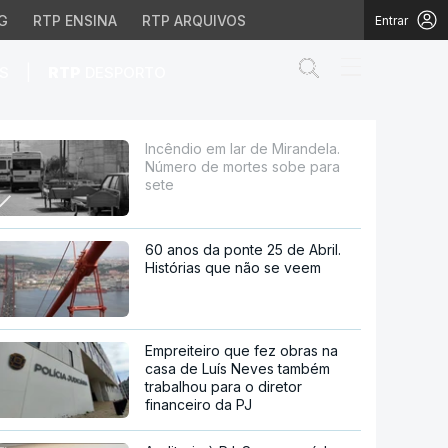
G
RTP ENSINA
RTP ARQUIVOS
Entrar
Abrir campo de
|
S
RTP
DESPORTO
mortes sobe para sete
Incêndio em lar de Mirandela.
Número de mortes sobe para
sete
60 anos da ponte 25 de Abril.
Histórias que não se veem
Empreiteiro que fez obras na
casa de Luís Neves também
trabalhou para o diretor
financeiro da PJ