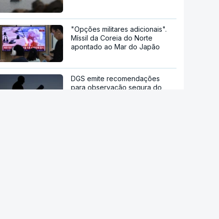
"Opções militares adicionais".
Míssil da Coreia do Norte
apontado ao Mar do Japão
DGS emite recomendações
para observação segura do
eclipse solar
Remoinhos no Sol baralham
satélites
Hipertensão, diabetes e tabaco.
Cientistas identificam três
fatores a controlar para atrasar
a demência