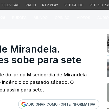
TELEVISÃO
RÁDIO
RTP PLAY
RTP PALCO
RTP ZIG ZA
026
EUROPA
MUNDO
OPINIÃO
VÍDEOS
ÁUDIO
e Mirandela. Número de 
de Mirandela.
s sobe para sete
te do lar da Misericórdia de Mirandela
o incêndio do passado sábado. O
ou assim para sete.
ADICIONAR COMO FONTE INFORMATIVA