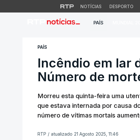
NOTÍCIAS
DESPORTO
PAÍS
MUNDIAL 2
Incêndio em lar d
PAÍS
Incêndio em lar 
Número de morte
Morreu esta quinta-feira uma uten
que estava internada por causa d
número de vítimas mortais aument
RTP
/
atualizado 21 Agosto 2025, 11:46