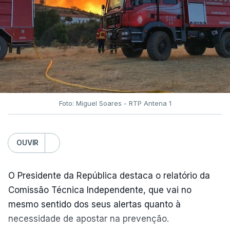
país e aliados regionais.
No total são seis as exigências desta lista com
destinatário em Washington: o fim das ameaças ao
Irão; suspensão das ações militares no território
iraniano e dos aliados regionais; retirada das forças
navais e aéreas envolvidas no bloqueio ao Irão;
Foto: Miguel Soares - RTP Antena 1
levantamento das sanções e o desbloquear de
ativos iranianos; e indemnizar o Irão pelos danos
OUVIR
causados ​​no conflito.
O Presidente da República destaca o relatório da
Comissão Técnica Independente, que vai no
mesmo sentido dos seus alertas quanto à
ERRO
100
necessidade de apostar na prevenção.
ERROR ON HTML5 MEDIA ELEMENT