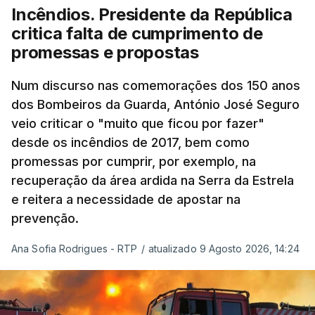
à frente do governo, teve na agenda o conflito
Incêndios. Presidente da República
armado com os Estados Unidos e Israel, além das
critica falta de cumprimento de
questões económicas de um país em guerra que
promessas e propostas
se confronta agora com uma inflação de 88%.
Num discurso nas comemorações dos 150 anos
De acordo com a informação oficial, que não indica
dos Bombeiros da Guarda, António José Seguro
onde ou quando decorreu a reunião, Khamenei e
veio criticar o "muito que ficou por fazer"
Pezeshkian discutiram ainda formas de garantir
desde os incêndios de 2017, bem como
recursos e gerir as despesas "em riais, divisas e
promessas por cumprir, por exemplo, na
energia", bem como sobre a cooperação
recuperação da área ardida na Serra da Estrela
económica com parceiros estrangeiros.
e reitera a necessidade de apostar na
prevenção.
Para os Estados Unidos seguiu ainda um recado:
Ana Sofia Rodrigues - RTP
/
atualizado 9 Agosto 2026, 14:24
"corrijam o comportamento". Teerão deixou ainda
novas exigências para reabrir o Estreito de Ormuz,
incluindo o fim do bloqueio naval, suspensão das
sanções e fim das operações militares contra o