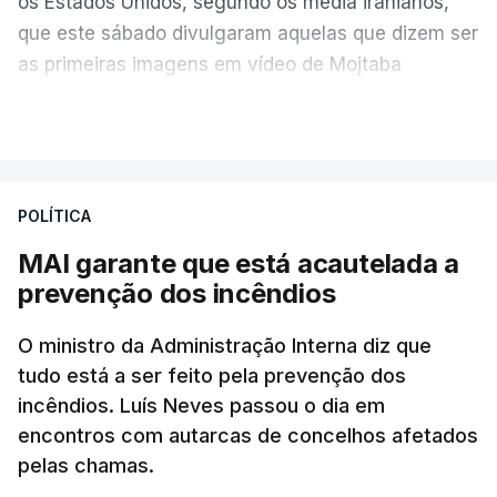
os Estados Unidos, segundo os media iranianos,
que este sábado divulgaram aquelas que dizem ser
as primeiras imagens em vídeo de Mojtaba
Khamenei desde o início da guerra.
VER MAIS
O vídeo de 12 segundos, sem aúdio, data ou local
de gravação, foi colocado pela agência de notícias
Mehr na rede social Telegram, como aquilo que
POLÍTICA
pode ser considerada uma resposta à imprensa
MAI garante que está acautelada a
israelita, que nos últimos tempos vem dando conta
prevenção dos incêndios
de que o líder supremo iraniano estará em estado
crítico na sequência do bombardeamento que no
O ministro da Administração Interna diz que
último dia de fevereiro passado matou o pai, o
tudo está a ser feito pela prevenção dos
ayatollah Ali Khamenei, e outros membros da
incêndios. Luís Neves passou o dia em
família.
encontros com autarcas de concelhos afetados
pelas chamas.
As imagens mostram Mojtaba Khamenei no que