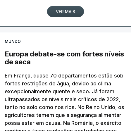
promessas", conclui.
guerra, sem que seja possível obter uma
VER MAIS
confirmação independente.
A agência noticiosa iraniana Mizan, ligada ao
ERRO
100
poder judicial do país, publicou uma declaração de
ERROR ON HTML5 MEDIA ELEMENT
MUNDO
um dos comandantes dos Basij, a força paramilitar
Europa debate-se com fortes níveis
ESTE CONTEÚDO ESTÁ NESTE
iraniana ao serviço do aiatola, que garantiu que
de seca
MOMENTO INDISPONÍVEL
nas próximas horas divulgará imagens do líder
supremo "entre o povo, a passear na rua e reunido
Em França, quase 70 departamentos estão sob
com os comandantes das Forças Armadas", sem
fortes restrições de água, devido ao clima
avançar mais pormenores.
"As particularidades do interior, com aldeias
excepcionalmente quente e seco. Já foram
dispersas, algumas quase despovoadas, com
ultrapassados os níveis mais críticos de 2022,
c/ Lusa
poucos serviços sociais e de saúde, com famílias
tanto no solo como nos rios. No Reino Unido, os
envelhecidas e com dificuldades de mobilidade,
agricultores temem que a segurança alimentar
TÓPICOS
Jerusalem Post
,
Israel Khamenei
possa estar em causa. Na Roménia, o exército
acentuam outras vertentes da ação dos bombeiros
continua a fazer explosões controladas para
que nem sempre recebem o devido