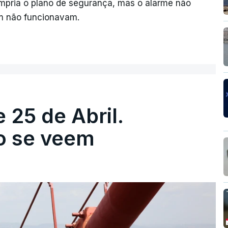
umpria o plano de segurança, mas o alarme não
ém não funcionavam.
 25 de Abril.
ão se veem