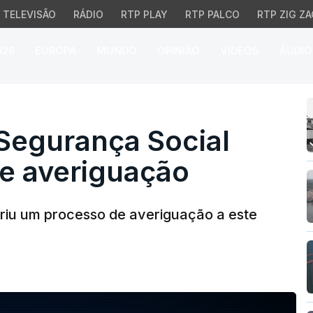
TELEVISÃO
RÁDIO
RTP PLAY
RTP PALCO
RTP ZIG ZA
026
EUROPA
MUNDO
OPINIÃO
VÍDEOS
ÁUDIO
egurança Social abriu 
 Segurança Social
de averiguação
briu um processo de averiguação a este