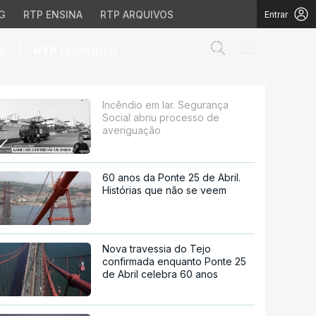
G
RTP ENSINA
RTP ARQUIVOS
Entrar
Abrir campo de
|
S
RTP
DESPORTO
processo de averiguação
Incêndio em lar. Segurança
Social abriu processo de
averiguação
60 anos da Ponte 25 de Abril.
Histórias que não se veem
Nova travessia do Tejo
confirmada enquanto Ponte 25
de Abril celebra 60 anos