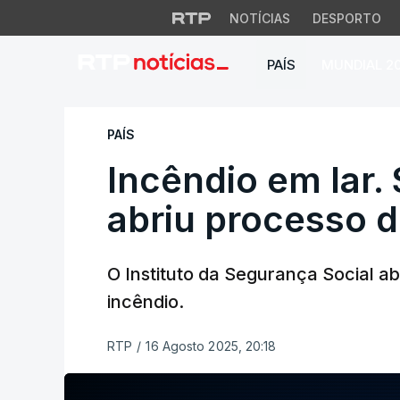
NOTÍCIAS
DESPORTO
PAÍS
MUNDIAL 2
Incêndio em lar. S
PAÍS
Incêndio em lar.
abriu processo 
O Instituto da Segurança Social a
incêndio.
RTP
/
16 Agosto 2025, 20:18