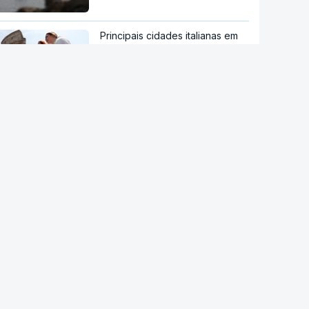
Principais cidades italianas em
alerta máximo devido a nova
onda de calor
NASA confirma que destroços
de foguetão da SpaceX
atingiram a Lua
Autoridades alemãs detêm
ucraniano por suspeita de
espionagem em fábrica de
armas
Incidente com drone em Leipzig
representa "nova dimensão de
ameaça", afirma ministro alemão