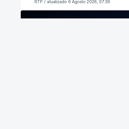
RTP
/
atualizado 6 Agosto 2026, 07:39
ERRO
100
ERROR ON HTML5 MEDIA ELEMENT
ESTE CONTEÚDO ESTÁ NESTE MOME