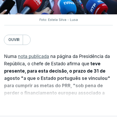
Foto: Estela Silva - Lusa
OUVIR
Numa
nota publicada
na página da Presidência da
República, o chefe de Estado afirma que
teve
presente, para esta decisão, o prazo de 31 de
agosto "a que o Estado português se vinculou"
para cumprir as metas do PRR, "sob pena de
perder o financiamento europeu associado a
essa reforma específica".
VER MAIS
António José Seguro entende que a reforma reúne