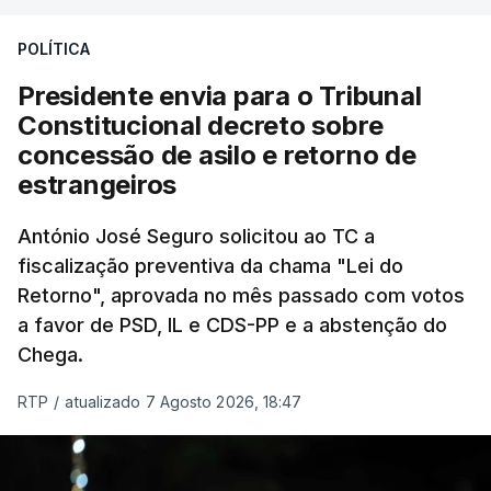
treze apoios sociais "num só" e pretende "tornar o
POLÍTICA
sistema mais simples, mais justo e transparente".
Presidente envia para o Tribunal
"Sempre que seja possível reduzir burocracias,
Constitucional decreto sobre
eliminar sobreposições e garantir que os apoios
concessão de asilo e retorno de
chegam a quem mais necessita, estaremos a dar
estrangeiros
um passo na direção certa", argumenta o
António José Seguro solicitou ao TC a
Presidente da República.
fiscalização preventiva da chama "Lei do
Retorno", aprovada no mês passado com votos
Assegurar que "ninguém é
a favor de PSD, IL e CDS-PP e a abstenção do
prejudicado"
Chega.
RTP
/
atualizado 7 Agosto 2026, 18:47
O Preisdente deixa, no entanto, deixa alguns
avisos:
uma reforma desta dimensão "deve ter