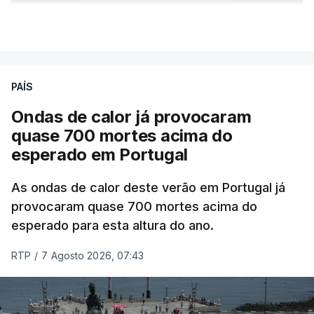
ERRO
100
VER MAIS
ERROR ON HTML5 MEDIA ELEMENT
ESTE CONTEÚDO ESTÁ NESTE
PAÍS
MOMENTO INDISPONÍVEL
Ondas de calor já provocaram
quase 700 mortes acima do
esperado em Portugal
Também em Coimbra, na escola secundária de
Avelar Brotero foram afixados à hora prevista os
As ondas de calor deste verão em Portugal já
resultados.
provocaram quase 700 mortes acima do
esperado para esta altura do ano.
As reapreciações da primeira fase dos exames
RTP
/
7 Agosto 2026, 07:43
devem sair durante a tarde.
A primeira fase de acesso ao ensino superior