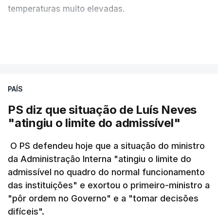
temperaturas muito elevadas.
As pessoas com mais de 75 anos e com vários
VER MAIS
problemas de saúde foram as mais afetadas.
Só entre os dias 2 e 8 de Julho registaram-se mais
PAÍS
de 550 óbitos em excesso, um aumento de quase
30% em relação ao esperado.
PS diz que situação de Luís Neves
"atingiu o limite do admissível"
O PS defendeu hoje que a situação do ministro
da Administração Interna "atingiu o limite do
admissível no quadro do normal funcionamento
das instituições" e exortou o primeiro-ministro a
"pôr ordem no Governo" e a "tomar decisões
difíceis".