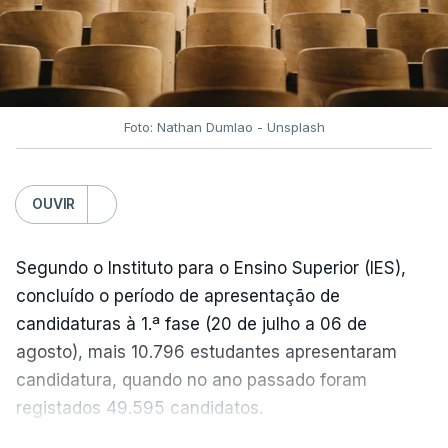
No entanto, com o retomar do conflito, as últimas
semanas têm sido marcadas por uma subida
acentuada, tendência que deverá ser revertida na
próxima semana.
Foto: Nathan Dumlao - Unsplash
c/Lusa
OUVIR
Segundo o Instituto para o Ensino Superior (IES),
concluído o período de apresentação de
candidaturas à 1.ª fase (20 de julho a 06 de
agosto), mais 10.796 estudantes apresentaram
candidatura, quando no ano passado foram
registados 49.595 candidatos.