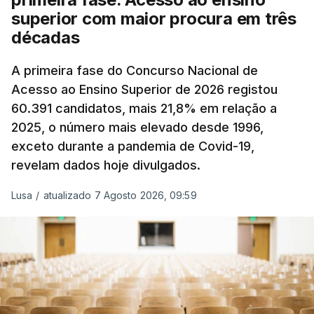
superior com maior procura em três
A atualização do desconto do Imposto sobre os
décadas
Produtos Petrolíferos (ISP) também poderá
alterar os valores previstos.
A primeira fase do Concurso Nacional de
Acesso ao Ensino Superior de 2026 registou
O Governo comprometeu-se a aplicar uma redução
60.391 candidatos, mais 21,8% em relação a
extraordinária e temporária no ISP, sempre que se
2025, o número mais elevado desde 1996,
verifique um aumento do preço dos combustíveis
exceto durante a pandemia de Covid-19,
superior a 10 cêntimos, para mitigar a escalada de
revelam dados hoje divulgados.
preços.
Lusa
/
atualizado 7 Agosto 2026, 09:59
Depois de uma subida inicial devido à guerra no
Irão, à tensão geopolítica no Médio Oriente e ao
fecho do estreito de Ormuz, os preços dos
combustíveis desceram durante o cessar-fogo
entre Washington e Teerão.