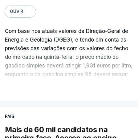
OUVIR
Com base nos atuais valores da Direção-Geral de
Energia e Geologia (DGEG), e tendo em conta as
previsões das variações com os valores do fecho
do mercado na quinta-feira, o preço médio do
gasóleo simples deverá atingir 1,931 euros por litro,
enquanto o da gasolina simples 95 deverá recuar
para 1,855 euros por litro.
VER MAIS
A média final só ficará fechada ao final do dia,
podendo ainda registar alterações em função da
evolução das cotações internacionais do petróleo,
PAÍS
e o custo final na bomba poderá variar conforme o
Mais de 60 mil candidatos na
posto de abastecimento, a marca e a localização.
primeira fase. Acesso ao ensino