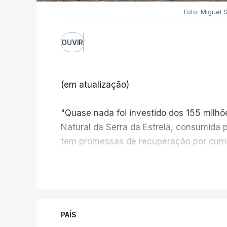
Foto: Miguel 
OUVIR
(em atualização)
"Quase nada foi investido dos 155 milh
Natural da Serra da Estrela, consumida 
tem promessas de recuperação por cump
V
PAÍS