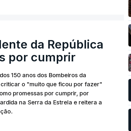
dente da República
s por cumprir
os 150 anos dos Bombeiros da
riticar o "muito que ficou por fazer"
como promessas por cumprir, por
rdida na Serra da Estrela e reitera a
nção.