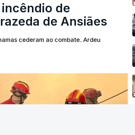
 incêndio de
T
rrazeda de Ansiães
MENTO INDISPONÍVEL
chamas cederam ao combate. Ardeu