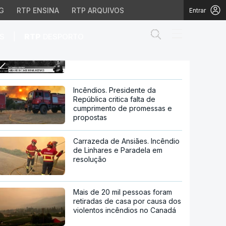
G
RTP ENSINA
RTP ARQUIVOS
Entrar
Abrir campo de
|
S
RTP
DESPORTO
Incêndio na Covilhã. Aldeia de
Erada o caminho do fogo
minho do fogo
Incêndios. Presidente da
República critica falta de
cumprimento de promessas e
propostas
Carrazeda de Ansiães. Incêndio
de Linhares e Paradela em
resolução
Mais de 20 mil pessoas foram
retiradas de casa por causa dos
violentos incêndios no Canadá