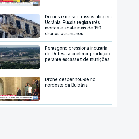
Drones e mísseis russos atingem
Ucrânia. Rússia regista três
mortos e abate mais de 150
drones ucranianos
Pentágono pressiona indústria
de Defesa a acelerar produção
perante escassez de munições
Drone despenhou-se no
nordeste da Bulgária
Mais do que um navio de luxo.
Naufrágio bizantino ao largo da
Croácia revela tesouro