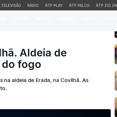
TELEVISÃO
RÁDIO
RTP PLAY
RTP PALCO
RTP ZIG ZA
026
EUROPA
MUNDO
OPINIÃO
VÍDEOS
ÁUDIO
ã. Aldeia de Erada o ca
lhã. Aldeia de
 do fogo
s na aldeia de Erada, na Covilhã. As
to.