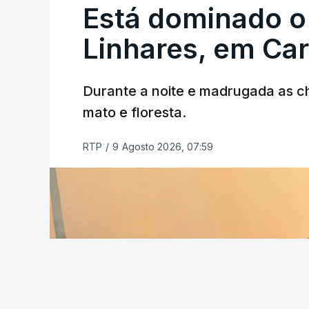
Está dominado o
ERRO
100
ERROR ON HTML5 MEDIA ELEMEN
Linhares, em Ca
ESTE CONTEÚDO ESTÁ NESTE MO
Durante a noite e madrugada as 
mato e floresta.
RTP
/
9 Agosto 2026, 07:59