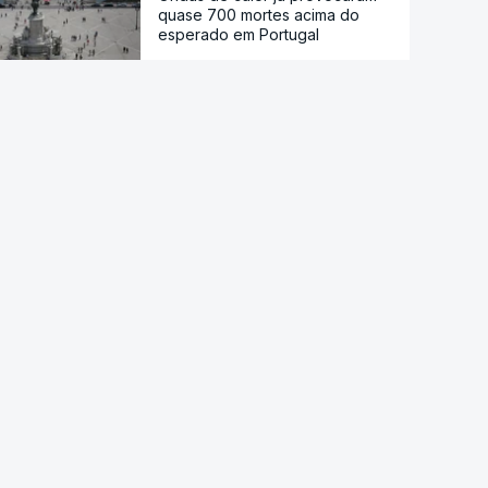
quase 700 mortes acima do
esperado em Portugal
Calor histórico obriga Europa
central e de leste a repensar a
energia
Viticultores do Douro em
protesto
Há "capacidade para
acomodar". Carris não reforça
Cais do Sodré apesar de corte
no Metro de Lisboa
Aumentou o número de pessoas
a receber apoio alimentar da
AMI