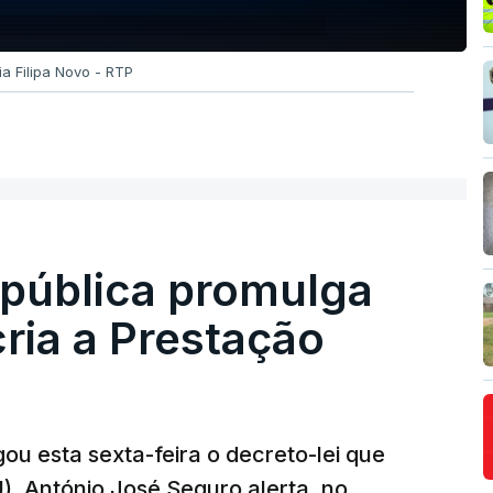
ia Filipa Novo - RTP
epública promulga
cria a Prestação
ou esta sexta-feira o decreto-lei que
). António José Seguro alerta, no