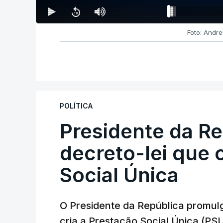
Foto: Andre
POLÍTICA
Presidente da R
decreto-lei que 
Social Única
O Presidente da República promulg
cria a Prestação Social Única (PSU