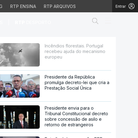
G
RTP ENSINA
RTP ARQUIVOS
Entrar
Abrir campo de
|
S
RTP
DESPORTO
juda do mecanismo euro
Incêndios florestais. Portugal
recebeu ajuda do mecanismo
europeu
Presidente da República
promulga decreto-lei que cria a
Prestação Social Única
Presidente envia para o
Tribunal Constitucional decreto
sobre concessão de asilo e
retorno de estrangeiros