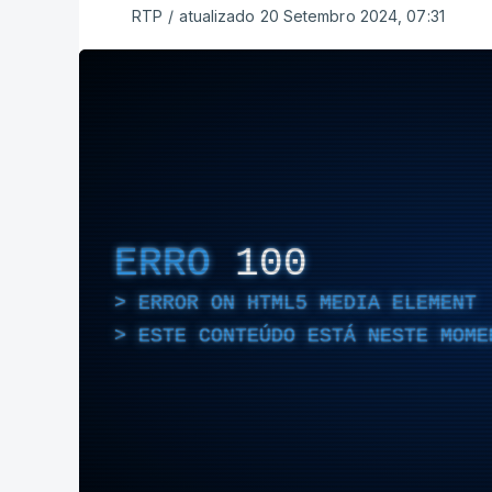
RTP
/
atualizado 20 Setembro 2024, 07:31
ERRO
100
ERROR ON HTML5 MEDIA ELEMENT
ESTE CONTEÚDO ESTÁ NESTE MOME