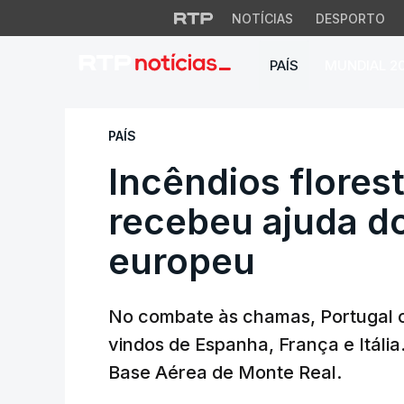
NOTÍCIAS
DESPORTO
PAÍS
MUNDIAL 2
Incêndios floresta
PAÍS
Incêndios florest
recebeu ajuda 
europeu
No combate às chamas, Portugal 
vindos de Espanha, França e Itáli
Base Aérea de Monte Real.