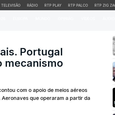
TELEVISÃO
RÁDIO
RTP PLAY
RTP PALCO
RTP ZIG ZA
026
EUROPA
MUNDO
OPINIÃO
VÍDEOS
ÁUDIO
is. Portugal recebeu a
ais. Portugal
do mecanismo
contou com o apoio de meios aéreos
a. Aeronaves que operaram a partir da