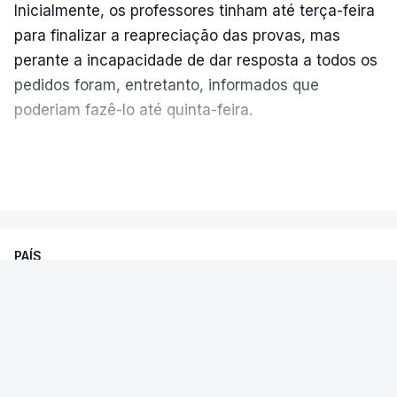
Inicialmente, os professores tinham até terça-feira
para finalizar a reapreciação das provas, mas
perante a incapacidade de dar resposta a todos os
pedidos foram, entretanto, informados que
poderiam fazê-lo até quinta-feira.
A intenção era que os resultados fossem
VER MAIS
publicados no dia seguinte (sexta-feira), o que
poderá não acontecer.
PAÍS
No domingo, estavam concluídos cerca de 50 por
cento dos mais de 20 mil pedidos de reapreciação,
Encontrado morto na cela um dos
mas Cristina Mota, porta-voz da Missão Escola
detidos na apreensão de cocaína
Pública, tem dúvidas de que o processo esteja
em Sines
concluído a tempo.
Foi esta quarta-feira encontrado morto na sua