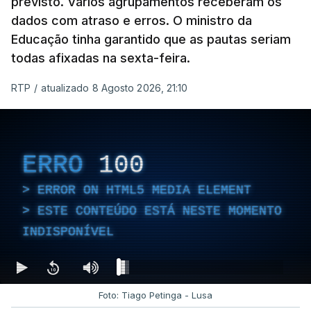
previsto. Vários agrupamentos receberam os
dados com atraso e erros. O ministro da
Educação tinha garantido que as pautas seriam
todas afixadas na sexta-feira.
RTP
/
atualizado 8 Agosto 2026, 21:10
ERRO
100
ERROR ON HTML5 MEDIA ELEMENT
ESTE CONTEÚDO ESTÁ NESTE MOMENTO
INDISPONÍVEL
Foto: Tiago Petinga - Lusa