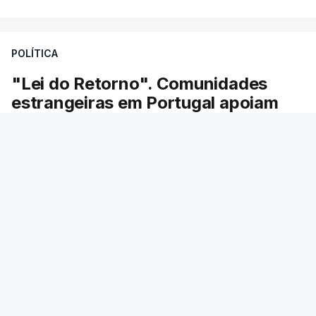
POLÍTICA
"Lei do Retorno". Comunidades
estrangeiras em Portugal apoiam
decisão de Seguro
As comunidades estrangeiras em Portugal
apoiam a decisão do presidente da república de
enviar a lei do retorno para o Tribunal
Constitucional.
16 min.
RTP
/