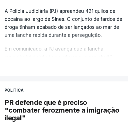
A Polícia Judiciária (PJ) apreendeu 421 quilos de
cocaína ao largo de Sines. O conjunto de fardos de
droga tinham acabado de ser lançados ao mar de
uma lancha rápida durante a perseguição.
Em comunicado, a PJ avança que a lancha
suspeita foi detetada em alto mar, cerca de 60
milhas náuticas ao largo de Sines.
VER MAIS
A apreensão aconteceu na tarde desta sexta-feira,
desencadeando uma ação de prevenção
POLÍTICA
desencadeada pela Polícia Judiciária, em
PR defende que é preciso
articulação com a Marinha, a Autoridade Marítima
"combater ferozmente a imigração
Nacional e a Força Aérea.
ilegal"
O ano de 2026 tem sido um ano de recordes: foi