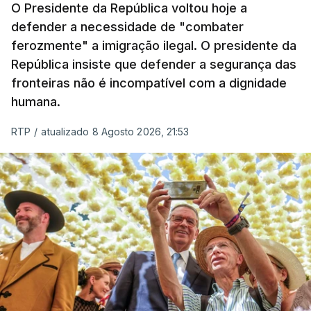
O Presidente da República voltou hoje a
apreendida mais cocaína até ao momento de que
defender a necessidade de "combater
em todo o ano de 2025.
ferozmente" a imigração ilegal. O presidente da
A ação de prevenção visa a deteção em alto mar
República insiste que defender a segurança das
de embarcações de alta velocidade (EAV) que
fronteiras não é incompatível com a dignidade
humana.
utilizam a costa nacional para o tráfico de droga.
RTP
/
atualizado 8 Agosto 2026, 21:53
c/ Lusa