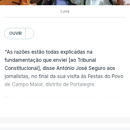
Lusa
OUVIR
"As razões estão todas explicadas na
fundamentação que enviei [ao Tribunal
Constitucional], disse António José Seguro aos
jornalistas, no final da sua visita às Festas do Povo
de Campo Maior, distrito de Portalegre.
"Eu sou contra a imigração clandestina, é preciso
combater ferozmente a imigração ilegal,
VER MAIS
precisamos de regular a nossa imigração e
precisamos de defender as nossas fronteiras e