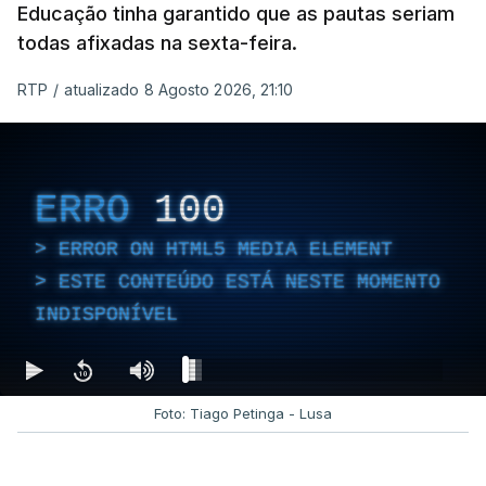
Educação tinha garantido que as pautas seriam
todas afixadas na sexta-feira.
RTP
/
atualizado 8 Agosto 2026, 21:10
ERRO
100
ERROR ON HTML5 MEDIA ELEMENT
ESTE CONTEÚDO ESTÁ NESTE MOMENTO
INDISPONÍVEL
Foto: Tiago Petinga - Lusa